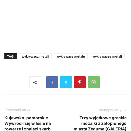
TAGI
wykrywacz metali
wykrywacz metalu
wykrywacze metali
Poprzedni artykuł
Następny artykuł
Kujawsko-pomorskie.
Trzy wyjątkowe greckie
Wywrócił się w lesie na
mozaiki z zatopionego
rowerze i znalazł skarb
miasta Zeguma (GALERIA)