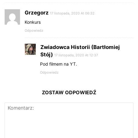
Grzegorz
17 listopada, 2020 At 06:32
Konkurs
Odpowiedz
Zwiadowca Historii (Bartłomiej
Stój)
17 listopada, 2020 At 12:37
Pod filmem na YT.
Odpowiedz
ZOSTAW ODPOWIEDŹ