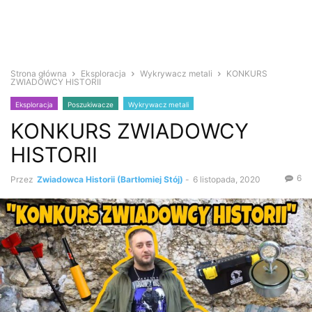
Strona główna
Eksploracja
Wykrywacz metali
KONKURS
ZWIADOWCY HISTORII
Eksploracja
Poszukiwacze
Wykrywacz metali
KONKURS ZWIADOWCY
HISTORII
6
Przez
Zwiadowca Historii (Bartłomiej Stój)
-
6 listopada, 2020