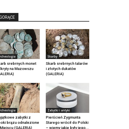
GORĄCE
rcheologia
Skarby
arb srebrnych monet
Skarb srebrnych talarów
kryty na Mazowszu
i złotych dukatów
ALERIA)
(GALERIA)
rcheologia
Zabytki i antyki
jątkowe zabytki z
Pierścień Zygmunta
oki brązu odnalezione
Starego wrócił do Polski
Miejscu (GALERIA)
– wiemy jakie były jego...