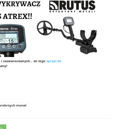
h i zaawansowanych… do tego
sprzęt do
zamy!
srebrnych monet