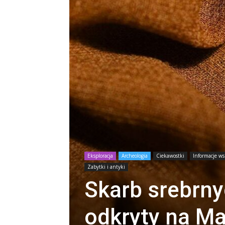
Eksploracja
Archeologia
Ciekawostki
Informacje ws
Zabytki i antyki
Skarb srebrn
odkryty na M