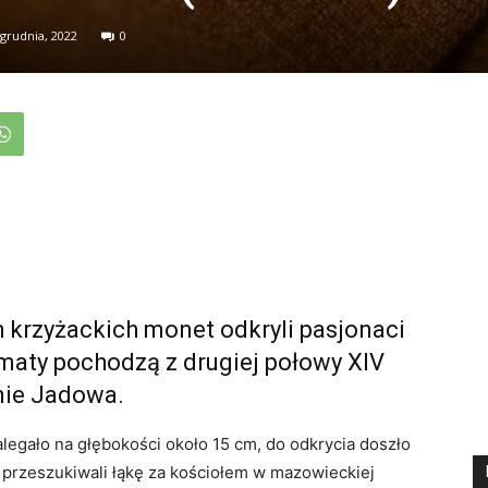
 grudnia, 2022
0
h krzyżackich monet odkryli pasjonaci
maty pochodzą z drugiej połowy XIV
enie Jadowa.
legało na głębokości około 15 cm, do odkrycia doszło
 przeszukiwali łąkę za kościołem w mazowieckiej