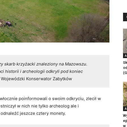
A
Sk
zy skarb krzyżacki znaleziony na Mazowszu.
od
 historii i archeologii odkryli pod koniec
(G
i Wojewódzki Konserwator Zabytków
włocznie poinformowali o swoim odkryciu, zlecił w
niczył w nich nie tylko archeolog ale i
A
 odnaleźć jeszcze cztery monety.
Wy
ep
w 