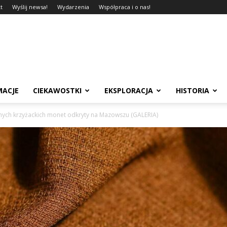
t
Wyślij newsa!
Wydarzenia
Współpraca i o nas!
MACJE
CIEKAWOSTKI
EKSPLORACJA
HISTORIA
nych krzyżackich monet odkryty na Mazowszu (GALERIA)