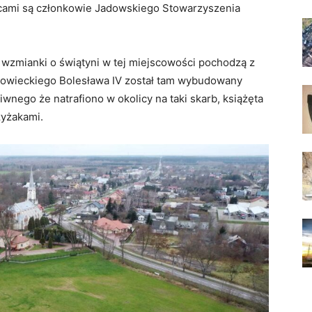
cami są członkowie Jadowskiego Stowarzyszenia
 wzmianki o świątyni w tej miejscowości pochodzą z
azowieckiego Bolesława IV został tam wybudowany
wnego że natrafiono w okolicy na taki skarb, książęta
zyżakami.