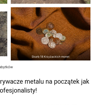
Skarb 18 Krzyżackich monet
Zabytków
krywacze metalu na początek jak
rofesjonalisty!