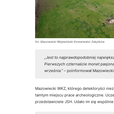
fot. Mazowiecki Wojewódzki Konserwator Zabytków
„Jest to najprawdopodobniej najwięks
Pierwszych czternaście monet pasjonaci
września.”
– poinformował Mazowieck
Mazowiecki WKZ, którego detektoryści niez
tamtym miejscu prace archeologiczne. Uczest
przedstawiciele JSH. Udało im się wspólnie