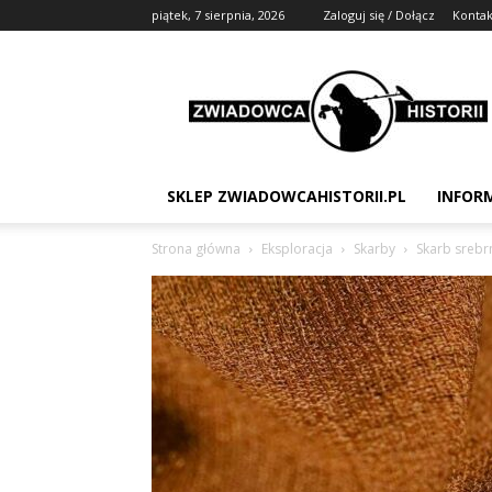
piątek, 7 sierpnia, 2026
Zaloguj się / Dołącz
Kontak
Zwiadowca
Historii
SKLEP ZWIADOWCAHISTORII.PL
INFOR
Strona główna
Eksploracja
Skarby
Skarb srebr