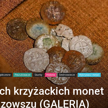
półczesne
Poszukiwacze
Skarby
Historia
Średniowiecze
Wykrywacz metali
ych krzyżackich monet
azowszu (GALERIA)