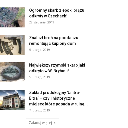
Ogromny skarb z epoki brązu
odkryty w Czechach!
28 stycznia, 2019
Znalazł broń na poddaszu
remontując kupiony dom
5 lutego, 2019
Największy rzymski skarb jaki
odkryto w W. Brytanii!
5 lutego, 2019
Zakład produkcyjny 'Unitra-
Eltra’ – czyli historyczne
miejsce które popada w ruinę...
7 lutego, 2019
Załaduj więcej