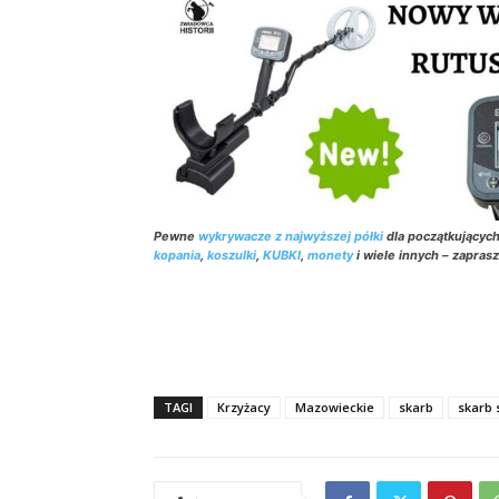
Pewne
wykrywacze z najwyższej półki
dla początkującyc
kopania
,
koszulki
,
KUBKI
,
monety
i wiele innych – zapras
TAGI
Krzyżacy
Mazowieckie
skarb
skarb 