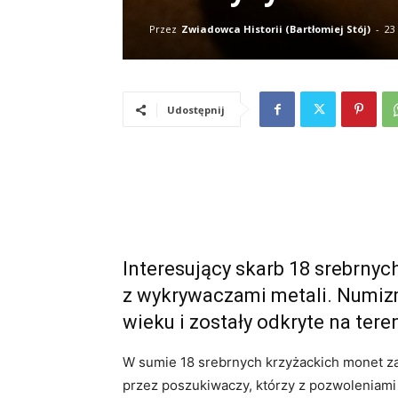
Przez
Zwiadowca Historii (Bartłomiej Stój)
-
23
Udostępnij
Interesujący skarb 18 srebrnyc
z wykrywaczami metali. Numiz
wieku i zostały odkryte na ter
W sumie 18 srebrnych krzyżackich monet za
przez poszukiwaczy, którzy z pozwoleniami