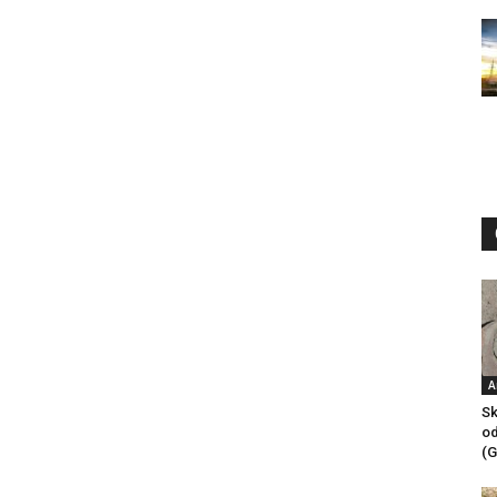
A
Sk
od
(G