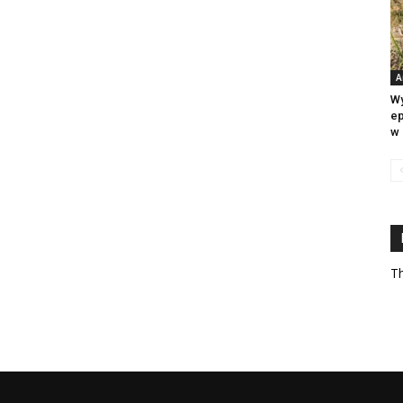
A
Wy
ep
w 
Th