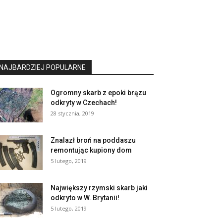
NAJBARDZIEJ POPULARNE
Ogromny skarb z epoki brązu
odkryty w Czechach!
28 stycznia, 2019
Znalazł broń na poddaszu
remontując kupiony dom
5 lutego, 2019
Największy rzymski skarb jaki
odkryto w W. Brytanii!
5 lutego, 2019