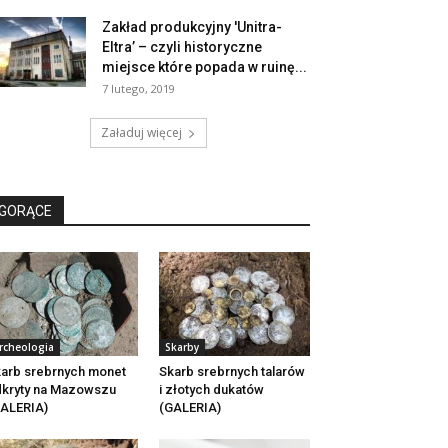
Zakład produkcyjny 'Unitra-
Eltra’ – czyli historyczne
miejsce które popada w ruinę...
7 lutego, 2019
Załaduj więcej
GORĄCE
rcheologia
Skarby
arb srebrnych monet
Skarb srebrnych talarów
kryty na Mazowszu
i złotych dukatów
ALERIA)
(GALERIA)