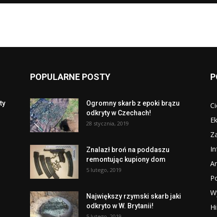
POPULARNE POSTY
P
ty
Ogromny skarb z epoki brązu
Ci
odkryty w Czechach!
Ek
28 stycznia, 2019
Za
I
Znalazł broń na poddaszu
remontując kupiony dom
Ar
5 lutego, 2019
P
W
Największy rzymski skarb jaki
odkryto w W. Brytanii!
Hi
5 lutego, 2019