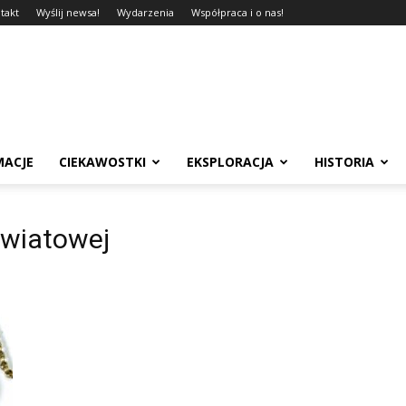
takt
Wyślij newsa!
Wydarzenia
Współpraca i o nas!
MACJE
CIEKAWOSTKI
EKSPLORACJA
HISTORIA
światowej