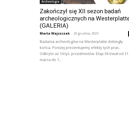
Archeologia
Zakończył się XII sezon badań
archeologicznych na Westerplatt
(GALERIA)
Marta Wajszczak
-
20 grudnia, 2025
Badania archeologów na Westerplatte dobiegły
końca. Poniżej prezentujemy efekty tych prac.
Odkryto aż 14 tyś. przedmiotów. Etap XII trwał od 31
marca do 1...