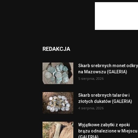
REDAKCJA
Skarb srebrnych monet odkry
na Mazowszu (GALERIA)
5 sierpnia, 2026
Skarb srebrnych talarów i
złotych dukatów (GALERIA)
4 sierpnia, 2026
Wyjątkowe zabytki z epoki
brązu odnalezione w Miejscu
(GALERIA)