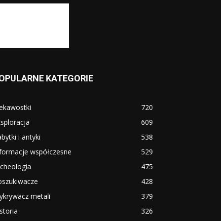
OPULARNE KATEGORIE
ekawostki
720
sploracja
609
bytki i antyki
538
nformacje współczesne
529
cheologia
475
oszukiwacze
428
ykrywacz metali
379
storia
326