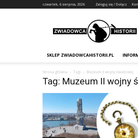
czwartek, 6 sierpnia, 2026
Zaloguj się / Dołącz
Kon
Zwiadowca
Historii
SKLEP ZWIADOWCAHISTORII.PL
INFOR
Strona główna
Tagi
Muzeum II wojny światowej
Tag: Muzeum II wojny 