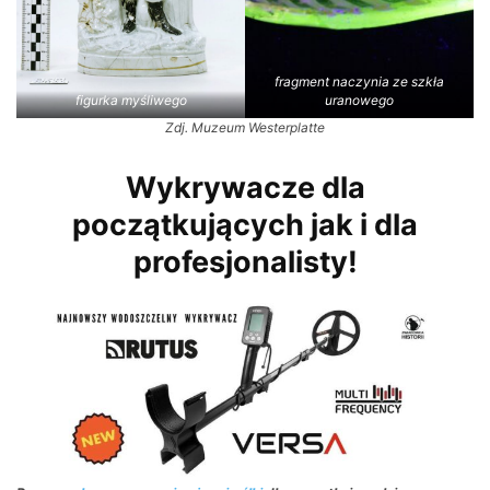
fragment naczynia ze szkła
figurka myśliwego
uranowego
Zdj. Muzeum Westerplatte
Wykrywacze dla
początkujących jak i dla
profesjonalisty!