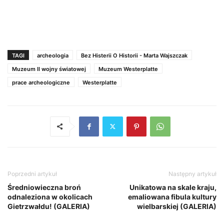
TAGI
archeologia
Bez Histerii O Historii - Marta Wajszczak
Muzeum II wojny światowej
Muzeum Westerplatte
prace archeologiczne
Westerplatte
Poprzedni artykuł
Następny artykuł
Średniowieczna broń
Unikatowa na skale kraju,
odnaleziona w okolicach
emaliowana fibula kultury
Gietrzwałdu! (GALERIA)
wielbarskiej (GALERIA)