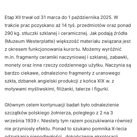
Etap XII trwał od 31 marca do 1 października 2025. W
trakcie prac pozyskano aż 14 tyś. przedmiotów oraz ponad
290 kg. stłuczki szklanej i ceramicznej. Jak podają źródła
(Muzeum Westerplatte) większość materiału związana jest
z okresem funkcjonowania kurortu. Możemy wyróżnić
m.in. fragmenty ceramiki naczyniowej i szklanej, zabawki,
monety oraz inne rzeczy codziennego użytku. Naczynia są
bardzo ciekawe, odnaleziono fragmenty z uranowego
szkła, dzbanek angielski produkcji z końca XIX w. z
motywami myśliwskimi, filiżanki, talerze i figurki.
Głównym celem kontynuacji badań było odnalezienie
szczątków polskiego żołnierza, poległego z 2 na 3
września 1939 r. Niestety tym razem poszukiwania również
nie przyniosły efektu. Ponad to szukano pomnika X-lecia
odzyskania niepodległości , dokończenie eksploracji