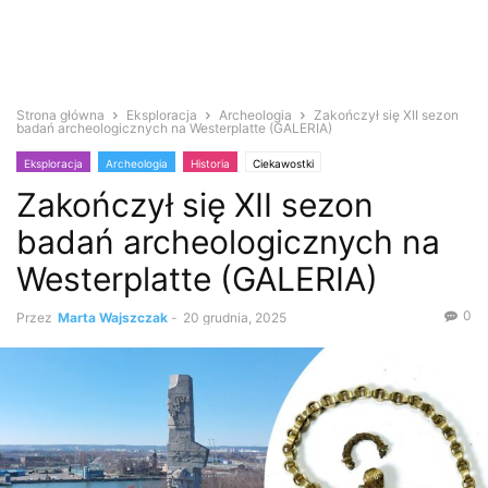
Strona główna
Eksploracja
Archeologia
Zakończył się XII sezon
badań archeologicznych na Westerplatte (GALERIA)
Eksploracja
Archeologia
Historia
Ciekawostki
Zakończył się XII sezon
Informacje współczesne
badań archeologicznych na
Westerplatte (GALERIA)
0
Przez
Marta Wajszczak
-
20 grudnia, 2025