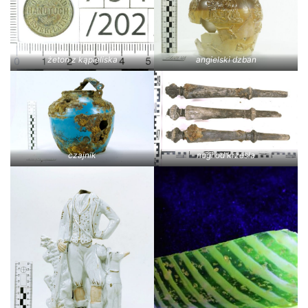
żeton z kąpieliska
angielski dzban
czajnik
nogi od krzesła