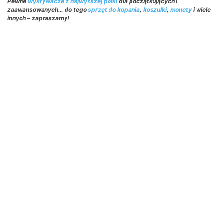
Pewne
wykrywacze z najwyższej półki
dla początkujących i
zaawansowanych… do tego
sprzęt do kopania
,
koszulki
,
monety
i wiele
innych – zapraszamy!