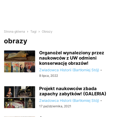
Strona główna
Tagi
Obrazy
obrazy
Organożel wynaleziony przez
naukowców z UW odmieni
konserwację obrazów!
Zwiadowca Historii (Bartłomiej Stój)
-
8 lipca, 2022
Projekt naukowców zbada
zapachy zabytków! (GALERIA)
Zwiadowca Historii (Bartłomiej Stój)
-
17 października, 2021