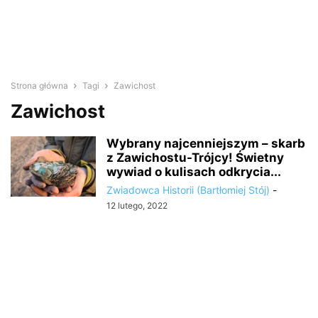
Strona główna
Tagi
Zawichost
Zawichost
Wybrany najcenniejszym – skarb
z Zawichostu-Trójcy! Świetny
wywiad o kulisach odkrycia...
Zwiadowca Historii (Bartłomiej Stój)
-
12 lutego, 2022