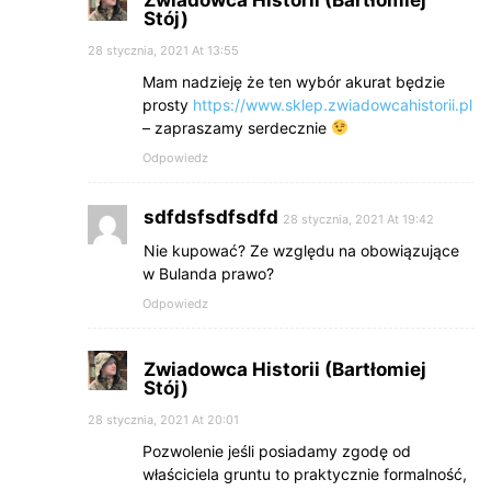
Stój)
28 stycznia, 2021 At 13:55
Mam nadzieję że ten wybór akurat będzie
prosty
https://www.sklep.zwiadowcahistorii.pl
– zapraszamy serdecznie
Odpowiedz
sdfdsfsdfsdfd
28 stycznia, 2021 At 19:42
Nie kupować? Ze względu na obowiązujące
w Bulanda prawo?
Odpowiedz
Zwiadowca Historii (Bartłomiej
Stój)
28 stycznia, 2021 At 20:01
Pozwolenie jeśli posiadamy zgodę od
właściciela gruntu to praktycznie formalność,