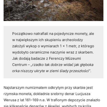
Początkowo natrafiali na pojedyncze monety, ale
w największym ich skupieniu archeolodzy
założyli wykop o wymiarach 1 x 1 metr, z którego
wydobyto ceramiczne naczynie wraz z skarbem.
Jak dodają badacze z Ferenczy Múzeumi
Centrum –
„rzadko tak dobrze widać jak głęboka
orka niszczy ukryte w ziemi ślady przeszłości”
.
Najstarszym numizmatem odkrytym przy skarbie jest
rzymska moneta, dokładnie srebrny denar Lucjusza
Werusa z lat 161–169 n.e. W trafionym depozycie znalazło
się kilkanaście denarów z Akwilei, wybitych za króla