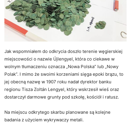
Jak wspomniałem do odkrycia doszło terenie węgierskiej
miejscowości o nazwie Újlengyel, która co ciekawe w
wolnym tłumaczeniu oznacza „Nowa Polska” lub „Nowy
Polak”. I mimo że swoimi korzeniami sięga epoki brązu, to
jej obecną nazwę w 1907 roku nadał dyrektor banku
regionu Tisza Zoltán Lengyel, który wskrzesił wieś oraz
dostarczył darmowe grunty pod szkołę, kościół i ratusz.
Na miejscu odkrytego skarbu planowane są kolejne
badania z użyciem wykrywaczy metali.