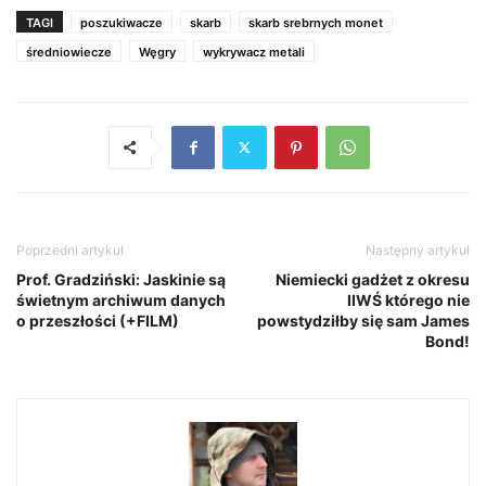
TAGI
poszukiwacze
skarb
skarb srebrnych monet
średniowiecze
Węgry
wykrywacz metali
Poprzedni artykuł
Następny artykuł
Prof. Gradziński: Jaskinie są
Niemiecki gadżet z okresu
świetnym archiwum danych
IIWŚ którego nie
o przeszłości (+FILM)
powstydziłby się sam James
Bond!