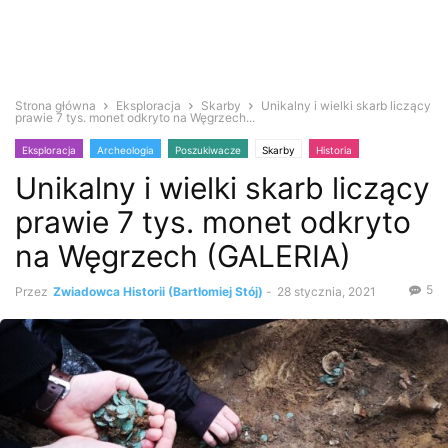
Strona główna
Eksploracja
Skarby
Unikalny i wielki skarb liczący
prawie 7 tys. monet odkryto na Węgrzech...
Eksploracja
Archeologia
Poszukiwacze
Skarby
Historia
Unikalny i wielki skarb liczący
Średniowiecze
Wykrywacz metali
Ciekawostki
Zabytki i antyki
prawie 7 tys. monet odkryto
na Węgrzech (GALERIA)
5
Przez
Zwiadowca Historii (Bartłomiej Stój)
-
28 stycznia, 2021