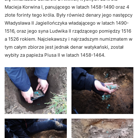
Macieja Korwina I, panującego w latach 1458-1490 oraz 4
złote forinty tego króla. Były również denary jego następcy
Władysława II Jagiellończyka władającego w latach 1490-
1516, oraz jego syna Ludwika II rządzącego pomiędzy 1516
a 1526 rokiem. Najciekawszy i najrzadszym numizmatem w
tym całym zbiorze jest jednak denar watykański, został
wybity za papieża Piusa II w latach 1458-1464.