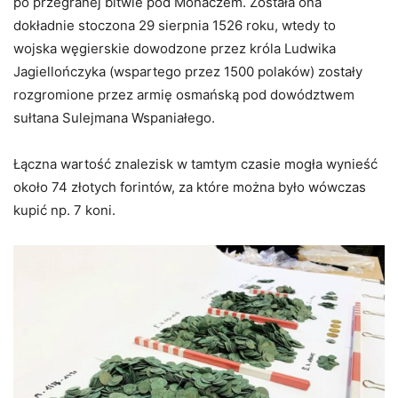
po przegranej bitwie pod Mohaczem. Została ona
dokładnie stoczona 29 sierpnia 1526 roku, wtedy to
wojska węgierskie dowodzone przez króla Ludwika
Jagiellończyka (wspartego przez 1500 polaków) zostały
rozgromione przez armię osmańską pod dowództwem
sułtana Sulejmana Wspaniałego.
Łączna wartość znalezisk w tamtym czasie mogła wynieść
około 74 złotych forintów, za które można było wówczas
kupić np. 7 koni.