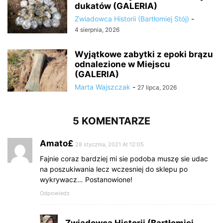
dukatów (GALERIA)
Zwiadowca Historii (Bartłomiej Stój)
-
4 sierpnia, 2026
Wyjątkowe zabytki z epoki brązu
odnalezione w Miejscu
(GALERIA)
Marta Wajszczak
-
27 lipca, 2026
5 KOMENTARZE
Amato£
28 stycznia, 2021 At 12:05
Fajnie coraz bardziej mi sie podoba muszę sie udac
na poszukiwania lecz wczesniej do sklepu po
wykrywacz… Postanowione!
Odpowiedz
Zwiadowca Historii (Bartłomiej