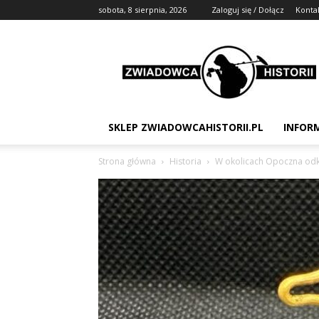
sobota, 8 sierpnia, 2026
Zaloguj się / Dołącz
Konta
Zwiadowca
Historii
SKLEP ZWIADOWCAHISTORII.PL
INFOR
Strona główna
Historia
W okolicach Opoczna odkr