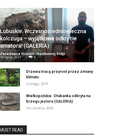
Lubuskie. Wczesnośredniowieczna
kolczuga – wyjątkowe odkrycie
amatora! (GALERIA)
Zwiadowca Historii (Bartłomiej Stój)
-
16 lipca, 2021
0
Drzewa tracą przyrost przez zmiany
klimatu
5 lutego, 2019
Wielkopolskie. Dłubanka odkryta na
brzegu jeziora (GALERIA)
14 czerwca, 2020
MUST READ