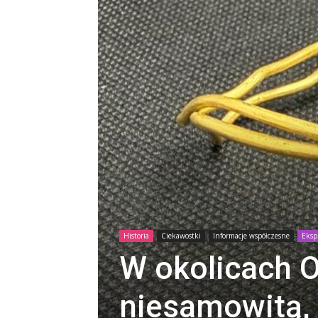
Historia
Ciekawostki
Informacje współczesne
Eksp
W okolicach 
niesamowitą, 