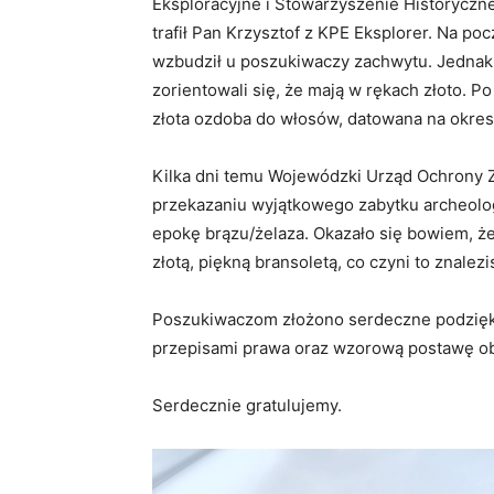
Eksploracyjne i Stowarzyszenie Historyczn
trafił Pan Krzysztof z KPE Eksplorer. Na po
wzbudził u poszukiwaczy zachwytu. Jednak 
zorientowali się, że mają w rękach złoto. Po
złota ozdoba do włosów, datowana na okres 
Kilka dni temu Wojewódzki Urząd Ochrony 
przekazaniu wyjątkowego zabytku archeolog
epokę brązu/żelaza. Okazało się bowiem, że
złotą, piękną bransoletą, co czyni to znale
Poszukiwaczom złożono serdeczne podzięko
przepisami prawa oraz wzorową postawę o
Serdecznie gratulujemy.