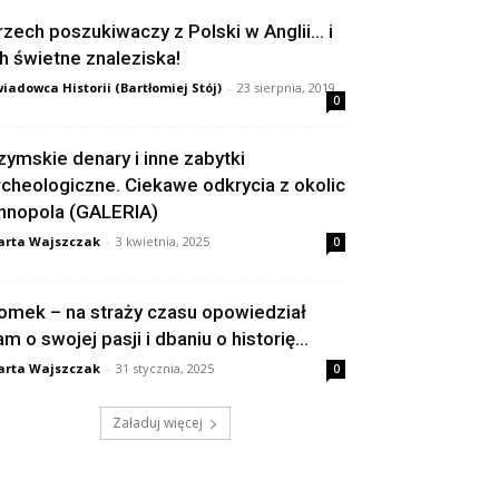
rzech poszukiwaczy z Polski w Anglii… i
ch świetne znaleziska!
iadowca Historii (Bartłomiej Stój)
-
23 sierpnia, 2019
0
zymskie denary i inne zabytki
rcheologiczne. Ciekawe odkrycia z okolic
nnopola (GALERIA)
rta Wajszczak
-
3 kwietnia, 2025
0
omek – na straży czasu opowiedział
am o swojej pasji i dbaniu o historię...
rta Wajszczak
-
31 stycznia, 2025
0
Załaduj więcej