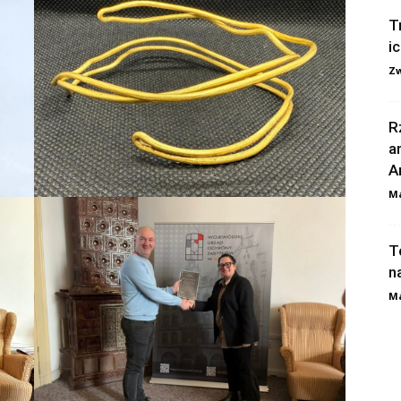
T
i
Zw
R
a
A
Ma
T
n
Ma