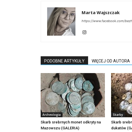
Marta Wajszczak
https://www.facebook.com/bezhis
PODOBNE ARTYKUŁY
WIĘCEJ OD AUTORA
Archeologia
Skarby
Skarb srebrnych monet odkryty na
Skarb srebr
Mazowszu (GALERIA)
dukatów (G