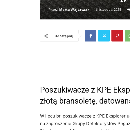
Przez
Marta Wajszczak
-
16 listopada, 2025
Udostępnij
Poszukiwacze z KPE Eksplo
złotą bransoletę, datowan
W lipcu br. poszukiwacze z KPE Eksplorer 
na zaproszenie Grupy Detektorystów Pegaz