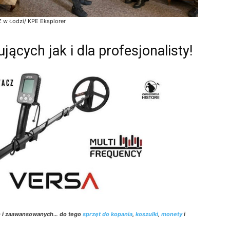
 w Łodzi/ KPE Eksplorer
ących jak i dla profesjonalisty!
h i zaawansowanych… do tego
sprzęt do kopania
,
koszulki
,
monety
i