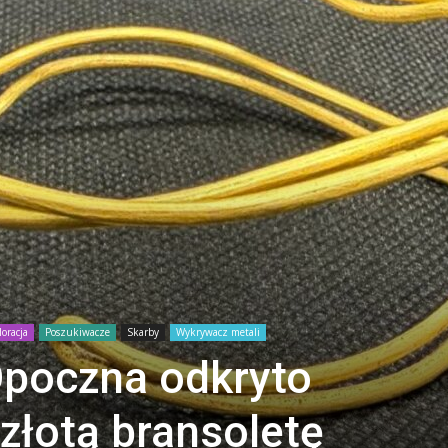
loracja
Poszukiwacze
Skarby
Wykrywacz metali
Opoczna odkryto
złotą bransoletę