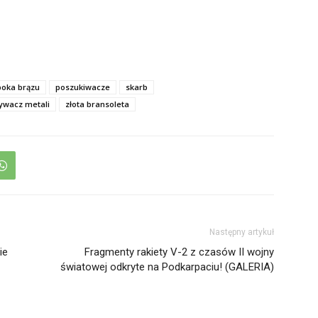
poka brązu
poszukiwacze
skarb
ywacz metali
złota bransoleta
Następny artykuł
ie
Fragmenty rakiety V-2 z czasów II wojny
światowej odkryte na Podkarpaciu! (GALERIA)