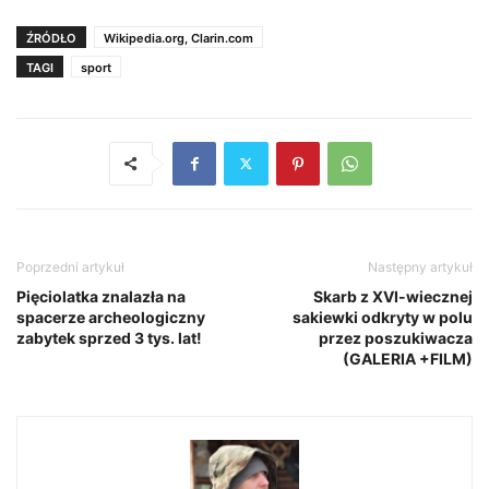
ŹRÓDŁO
Wikipedia.org, Clarin.com
TAGI
sport
Poprzedni artykuł
Następny artykuł
Pięciolatka znalazła na
Skarb z XVI-wiecznej
spacerze archeologiczny
sakiewki odkryty w polu
zabytek sprzed 3 tys. lat!
przez poszukiwacza
(GALERIA +FILM)