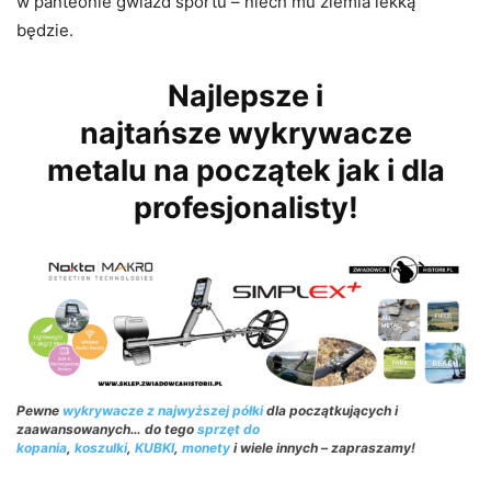
w panteonie gwiazd sportu – niech mu ziemia lekką
będzie.
Najlepsze i
najtańsze wykrywacze
metalu na początek jak i dla
profesjonalisty!
Pewne
wykrywacze z najwyższej półki
dla początkujących i
zaawansowanych… do tego
sprzęt do
kopania
,
koszulki
,
KUBKI
,
monety
i wiele innych – zapraszamy!