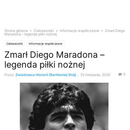
Strona główna
Ciekawostki
Informacje współczesne
Zmarł Diego
Maradona – legenda piłki nożnej
Ciekawostki
Informacje współczesne
Zmarł Diego Maradona –
legenda piłki nożnej
0
Przez
Zwiadowca Historii (Bartłomiej Stój)
-
25 listopada, 2020