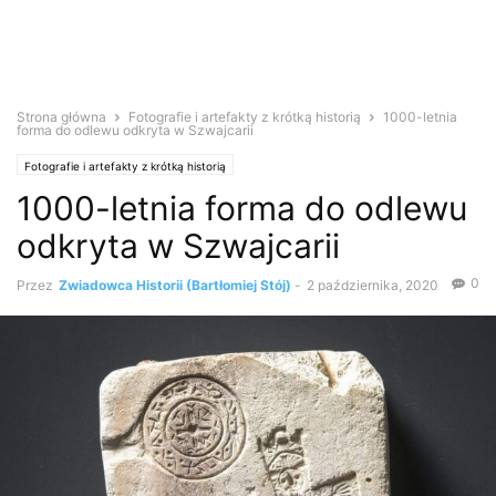
Strona główna
Fotografie i artefakty z krótką historią
1000-letnia
forma do odlewu odkryta w Szwajcarii
Fotografie i artefakty z krótką historią
1000-letnia forma do odlewu
odkryta w Szwajcarii
0
Przez
Zwiadowca Historii (Bartłomiej Stój)
-
2 października, 2020