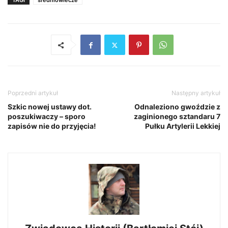
TAGI
średniowiecze
Poprzedni artykuł
Następny artykuł
Szkic nowej ustawy dot.
Odnaleziono gwoździe z
poszukiwaczy – sporo
zaginionego sztandaru 7
zapisów nie do przyjęcia!
Pułku Artylerii Lekkiej