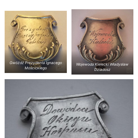
Gwóźdź Prezydenta Ignacego
Wojewoda Kielecki Władysław
Mościckiego
Dziadosz