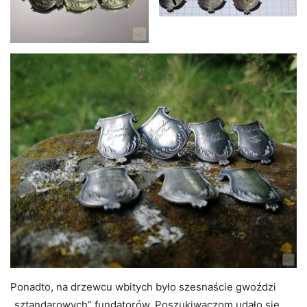
Ponadto, na drzewcu wbitych było szesnaście gwoździ
„sztandarowych” fundatorów. Poszukiwaczom udało się