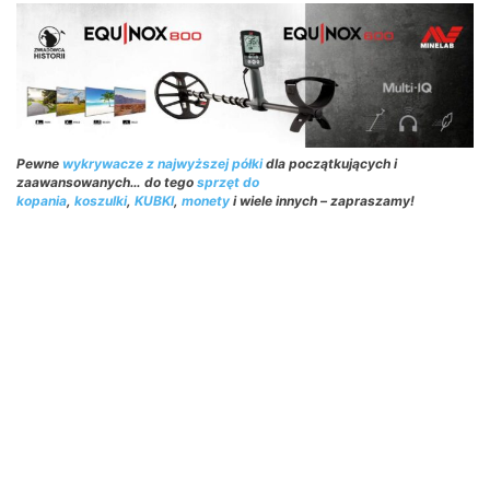
Pewne
wykrywacze z najwyższej półki
dla początkujących i
zaawansowanych… do tego
sprzęt do
kopania
,
koszulki
,
KUBKI
,
monety
i wiele innych – zapraszamy!