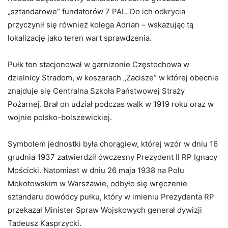
„sztandarowe” fundatorów 7 PAL. Do ich odkrycia
przyczynił się również kolega Adrian – wskazując tą
lokalizację jako teren wart sprawdzenia.
Pułk ten stacjonował w garnizonie Częstochowa w
dzielnicy Stradom, w koszarach „Zacisze” w której obecnie
znajduje się Centralna Szkoła Państwowej Straży
Pożarnej. Brał on udział podczas walk w 1919 roku oraz w
wojnie polsko-bolszewickiej.
Symbolem jednostki była chorągiew, której wzór w dniu 16
grudnia 1937 zatwierdził ówczesny Prezydent II RP Ignacy
Mościcki. Natomiast w dniu 26 maja 1938 na Polu
Mokotowskim w Warszawie, odbyło się wręczenie
sztandaru dowódcy pułku, który w imieniu Prezydenta RP
przekazał Minister Spraw Wojskowych generał dywizji
Tadeusz Kasprzycki.