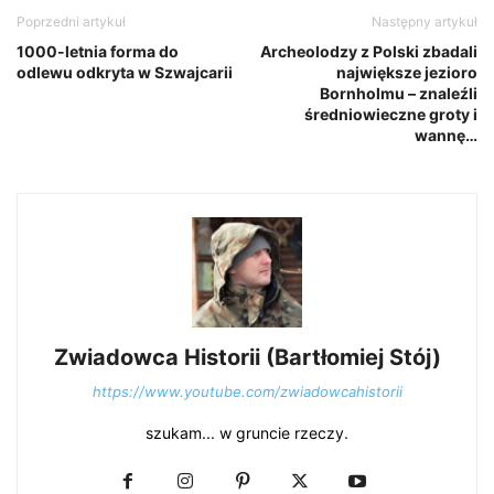
Poprzedni artykuł
Następny artykuł
1000-letnia forma do
Archeolodzy z Polski zbadali
odlewu odkryta w Szwajcarii
największe jezioro
Bornholmu – znaleźli
średniowieczne groty i
wannę…
Zwiadowca Historii (Bartłomiej Stój)
https://www.youtube.com/zwiadowcahistorii
szukam... w gruncie rzeczy.