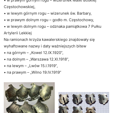
• w prawym górnym rogu – wizerunek Matki Boskiej
Częstochowskiej,
• w lewym górnym rogu – wizerunek św. Barbary,
• w prawym dolnym rogu – godło m. Częstochowy,
• w lewym dolnym rogu – odznaka pamiątkowa 7 Pułku
Artylerii Lekkiej
Na ramionach krzyża kawalerskiego znajdowały się
wyhaftowane nazwy i daty ważniejszych bitew
• na górnym – „Kowel 12.IX.1920”,
• na dolnym – „Warszawa 12.XI.1918”,
• na lewym – „Lwów 15.I.1919”,
• na prawym – „Wilno 19.IV.1919”