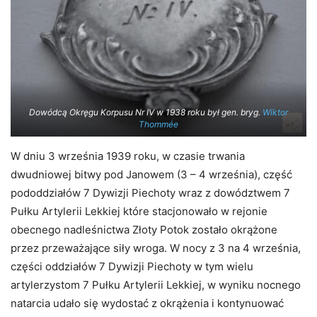
Dowódcą Okręgu Korpusu Nr IV w 1938 roku był gen. bryg.
Wiktor
Thommée
W dniu 3 września 1939 roku, w czasie trwania
dwudniowej bitwy pod Janowem (3 – 4 września), część
pododdziałów 7 Dywizji Piechoty wraz z dowództwem 7
Pułku Artylerii Lekkiej które stacjonowało w rejonie
obecnego nadleśnictwa Złoty Potok zostało okrążone
przez przeważające siły wroga. W nocy z 3 na 4 września,
części oddziałów 7 Dywizji Piechoty w tym wielu
artylerzystom 7 Pułku Artylerii Lekkiej, w wyniku nocnego
natarcia udało się wydostać z okrążenia i kontynuować