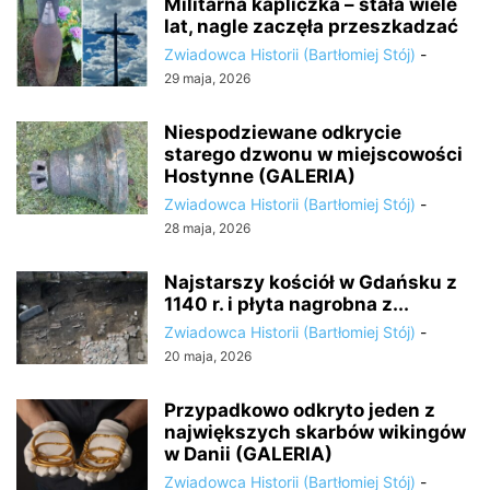
Militarna kapliczka – stała wiele
lat, nagle zaczęła przeszkadzać
Zwiadowca Historii (Bartłomiej Stój)
-
29 maja, 2026
Niespodziewane odkrycie
starego dzwonu w miejscowości
Hostynne (GALERIA)
Zwiadowca Historii (Bartłomiej Stój)
-
28 maja, 2026
Najstarszy kościół w Gdańsku z
1140 r. i płyta nagrobna z...
Zwiadowca Historii (Bartłomiej Stój)
-
20 maja, 2026
Przypadkowo odkryto jeden z
największych skarbów wikingów
w Danii (GALERIA)
Zwiadowca Historii (Bartłomiej Stój)
-