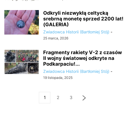
Odkryli niezwykłą celtycką
srebrną monetę sprzed 2200 lat!
(GALERIA)
Zwiadowca Historii (Bartłomiej Stój)
-
25 marca, 2026
Fragmenty rakiety V-2 z czasów
II wojny światowej odkryte na
Podkarpaciu!...
Zwiadowca Historii (Bartłomiej Stój)
-
19 listopada, 2025
1
2
3