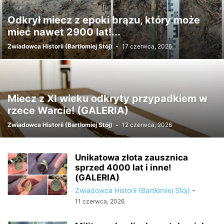
Odkrył miecz z epoki brązu, który może
mieć nawet 2900 lat!...
Zwiadowca Historii (Bartłomiej Stój)
-
17 czerwca, 2026
Miecz z XI wieku odkryty przypadkiem w
rzece Warcie! (GALERIA)
Zwiadowca Historii (Bartłomiej Stój)
-
12 czerwca, 2026
Unikatowa złota zausznica
sprzed 4000 lat i inne!
(GALERIA)
Zwiadowca Historii (Bartłomiej Stój)
-
11 czerwca, 2026