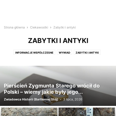
Strona główna
Ciekawostki
Zabytki i antyki
ZABYTKI I ANTYKI
INFORMACJE WSPÓŁCZESNE
WYWIAD
ZABYTKI I ANTYKI
Pierścień Zygmunta Starego wrócił do
Polski – wiemy jakie były jego...
Zwiadowca Historii (Bartłomiej Stój)
-
3 lipca, 2026