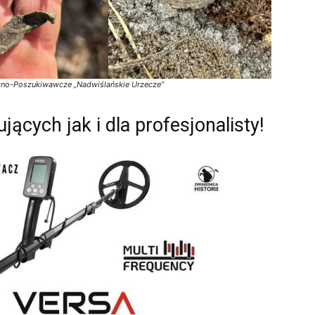
zno-Poszukiwawcze „Nadwiślańskie Urzecze”
ących jak i dla profesjonalisty!