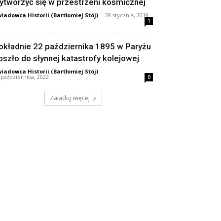
ytworzyć się w przestrzeni kosmicznej
iadowca Historii (Bartłomiej Stój)
-
28 stycznia, 2019
1
okładnie 22 października 1895 w Paryżu
oszło do słynnej katastrofy kolejowej
iadowca Historii (Bartłomiej Stój)
-
 października, 2022
0
Załaduj więcej