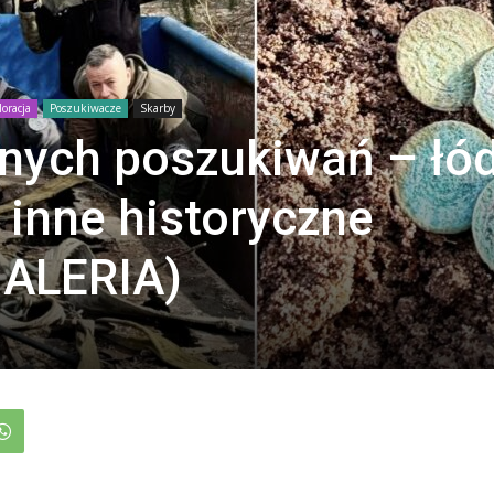
loracja
Poszukiwacze
Skarby
nych poszukiwań – łó
 inne historyczne
GALERIA)