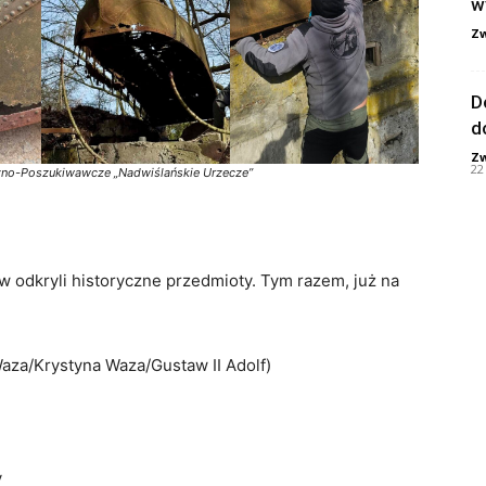
w
Zw
D
d
Zw
22
czno-Poszukiwawcze „Nadwiślańskie Urzecze”
ów odkryli historyczne przedmioty. Tym razem, już na
Waza/Krystyna Waza/Gustaw II Adolf)
y