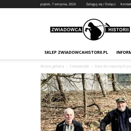
piątek, 7 sierpnia, 2026
Zaloguj się / Dołącz
Kontak
Zwiadowca
Historii
SKLEP ZWIADOWCAHISTORII.PL
INFOR
Strona główna
Ciekawostki
Dwa dni owocnych pos