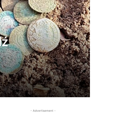
dź
- Advertisement -