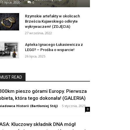
11 lipca, 2020
0
Rzymskie artefakty w okolicach
Brześcia Kujawskiego odkryte
wykrywaczem! (ZDJĘCIA)
27 września, 2022
Apteka Ignacego Łukasiewicza z
LEGO? – Prośba o wsparcie!
26 lipca, 2025
MUST READ
300km pieszo górami Europy. Pierwsza
obieta, która tego dokonała! (GALERIA)
iadowca Historii (Bartłomiej Stój)
-
5 stycznia, 2023
0
ASA: Kluczowy składnik DNA mógł