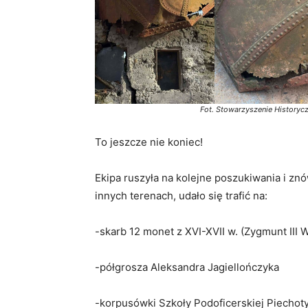
Fot. Stowarzyszenie History
To jeszcze nie koniec!
Ekipa ruszyła na kolejne poszukiwania i zn
innych terenach, udało się trafić na:
-skarb 12 monet z XVI-XVII w. (Zygmunt III 
-półgrosza Aleksandra Jagiellończyka
-korpusówki Szkoły Podoficerskiej Piechot