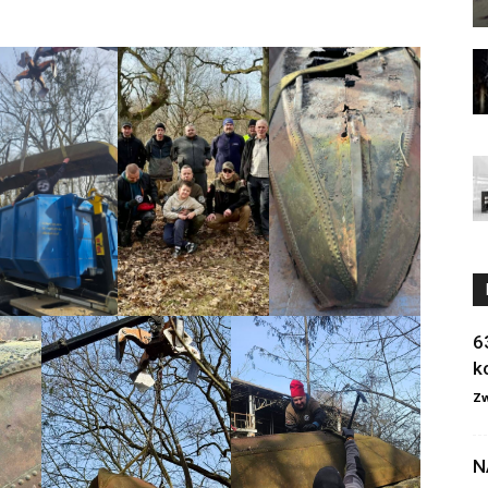
6
k
Zw
N