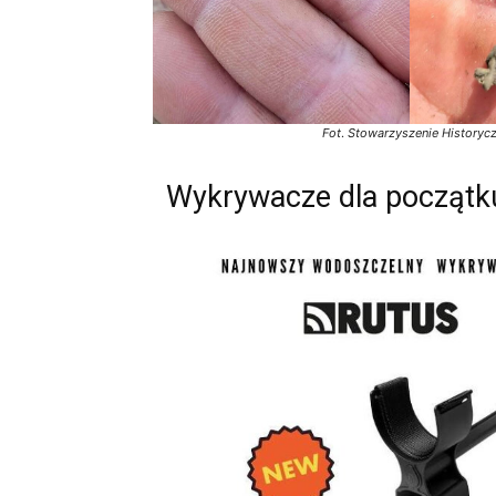
Fot
.
Stowarzyszenie Historyc
Wykrywacze dla początkuj