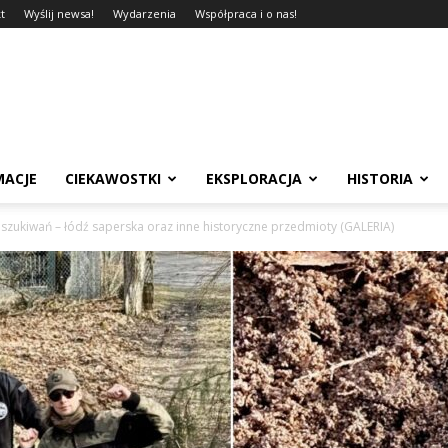
t
Wyślij newsa!
Wydarzenia
Współpraca i o nas!
MACJE
CIEKAWOSTKI
EKSPLORACJA
HISTORIA
zukiwań – łódź saperska oraz inne historyczne przedmioty (GALERIA)