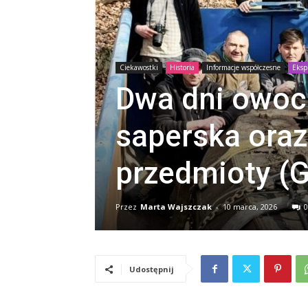
Ciekawostki
Historia
Informacje współczesne
Eksp
Dwa dni owoc
saperska oraz
przedmioty (
Przez
Marta Wajszczak
-
10 marca, 2026
0
Udostępnij