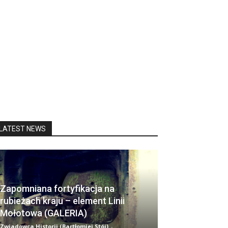
LATEST NEWS
Zapomniana fortyfikacja na
rubieżach kraju – element Linii
Mołotowa (GALERIA)
Zwiadowca Historii (Bartłomiej Stój)
-