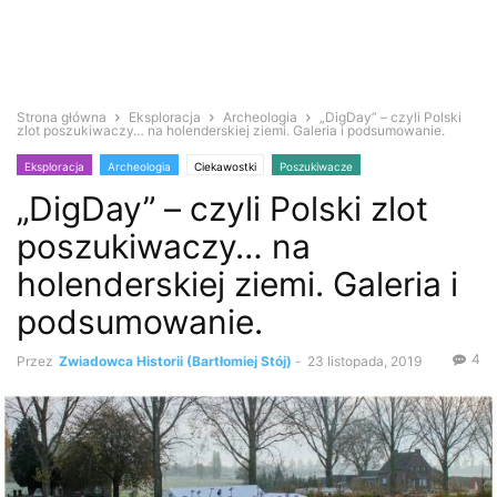
Strona główna
Eksploracja
Archeologia
„DigDay” – czyli Polski
zlot poszukiwaczy… na holenderskiej ziemi. Galeria i podsumowanie.
Eksploracja
Archeologia
Ciekawostki
Poszukiwacze
„DigDay” – czyli Polski zlot
Wykrywacz metali
Zabytki i antyki
poszukiwaczy… na
holenderskiej ziemi. Galeria i
podsumowanie.
4
Przez
Zwiadowca Historii (Bartłomiej Stój)
-
23 listopada, 2019