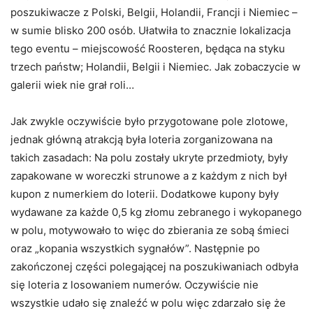
poszukiwacze z Polski, Belgii, Holandii, Francji i Niemiec –
w sumie blisko 200 osób. Ułatwiła to znacznie lokalizacja
tego eventu – miejscowość Roosteren, będąca na styku
trzech państw; Holandii, Belgii i Niemiec. Jak zobaczycie w
galerii wiek nie grał roli…
Jak zwykle oczywiście było przygotowane pole zlotowe,
jednak główną atrakcją była loteria zorganizowana na
takich zasadach: Na polu zostały ukryte przedmioty, były
zapakowane w woreczki strunowe a z każdym z nich był
kupon z numerkiem do loterii. Dodatkowe kupony były
wydawane za każde 0,5 kg złomu zebranego i wykopanego
w polu, motywowało to więc do zbierania ze sobą śmieci
oraz „kopania wszystkich sygnałów”. Następnie po
zakończonej części polegającej na poszukiwaniach odbyła
się loteria z losowaniem numerów. Oczywiście nie
wszystkie udało się znaleźć w polu więc zdarzało się że