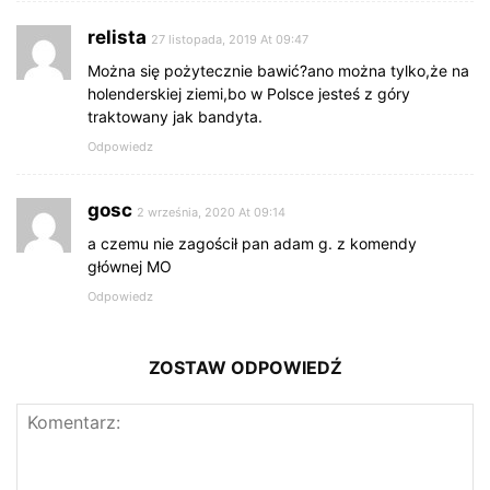
relista
27 listopada, 2019 At 09:47
Można się pożytecznie bawić?ano można tylko,że na
holenderskiej ziemi,bo w Polsce jesteś z góry
traktowany jak bandyta.
Odpowiedz
gosc
2 września, 2020 At 09:14
a czemu nie zagościł pan adam g. z komendy
głównej MO
Odpowiedz
ZOSTAW ODPOWIEDŹ