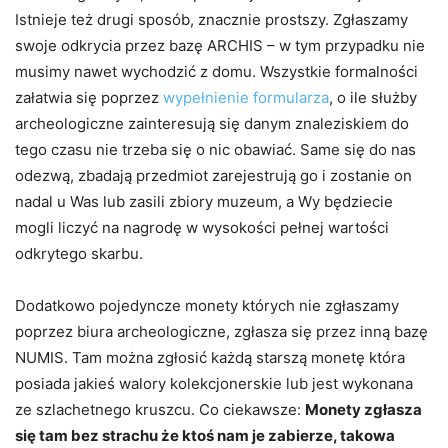
Istnieje też drugi sposób, znacznie prostszy. Zgłaszamy
swoje odkrycia przez bazę ARCHIS – w tym przypadku nie
musimy nawet wychodzić z domu. Wszystkie formalności
załatwia się poprzez
wypełnienie formularza
, o ile służby
archeologiczne zainteresują się danym znaleziskiem do
tego czasu nie trzeba się o nic obawiać. Same się do nas
odezwą, zbadają przedmiot zarejestrują go i zostanie on
nadal u Was lub zasili zbiory muzeum, a Wy będziecie
mogli liczyć na nagrodę w wysokości pełnej wartości
odkrytego skarbu.
Dodatkowo pojedyncze monety których nie zgłaszamy
poprzez biura archeologiczne, zgłasza się przez inną bazę
NUMIS. Tam można zgłosić każdą starszą monetę która
posiada jakieś walory kolekcjonerskie lub jest wykonana
ze szlachetnego kruszcu. Co ciekawsze:
Monety zgłasza
się tam bez strachu że ktoś nam je zabierze, takowa