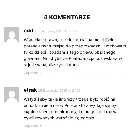
4 KOMENTARZE
edd
25 listopada, 2019 At 09:43
Wspaniale prawo, to kolejny kraj na mojej liście
potencjalnych miejsc do przeprowadzki. Odchowam
tylko dzieci i spadam z tego chlewu obsranego
gównem. No chyba że Konfederacja coś wskóra w
sejmie w najbliższych latach
Odpowiedz
etrak
25 listopada, 2019 At 21:02
Wstyd żeby takie imprezy trzeba było robić na
uchodźstwie a nie w Polsce która wydaje się być
ciągle krajem pod okupacją komuny i od krajów
cywilizowanych wyraźnie się oddala.
Odpowiedz