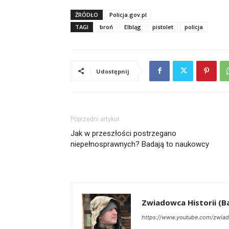
ŹRÓDŁO
Policja.gov.pl
TAGI
broń
Elbląg
pistolet
policja
Udostępnij
Poprzedni artykuł
Jak w przeszłości postrzegano
niepełnosprawnych? Badają to naukowcy
Zwiadowca Historii (Ba
https://www.youtube.com/zwiad