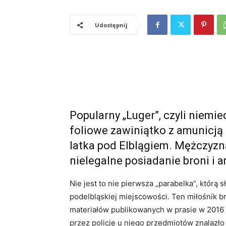
Udostępnij
Popularny „Luger”, czyli niemie
foliowe zawiniątko z amunicją z
latka pod Elblągiem. Mężczyzn
nielegalne posiadanie broni i a
Nie jest to nie pierwsza „parabelka”, którą
podelbląskiej miejscowości. Ten miłośnik bro
materiałów publikowanych w prasie w 2016
przez policję u niego przedmiotów znalazło 