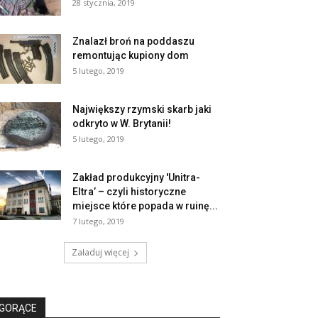
28 stycznia, 2019
Znalazł broń na poddaszu
remontując kupiony dom
5 lutego, 2019
Największy rzymski skarb jaki
odkryto w W. Brytanii!
5 lutego, 2019
Zakład produkcyjny 'Unitra-
Eltra’ – czyli historyczne
miejsce które popada w ruinę...
7 lutego, 2019
Załaduj więcej
GORĄCE