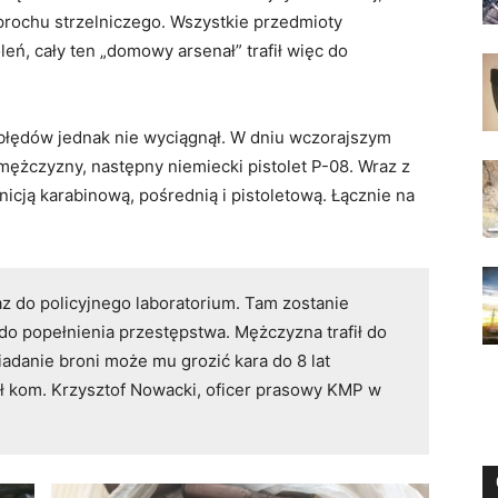
 prochu strzelniczego. Wszystkie przedmioty
ń, cały ten „domowy arsenał” trafił więc do
błędów jednak nie wyciągnął. W dniu wczorajszym
 mężczyzny, następny niemiecki pistolet P-08. Wraz z
nicją karabinową, pośrednią i pistoletową. Łącznie na
raz do policyjnego laboratorium. Tam zostanie
o popełnienia przestępstwa. Mężczyzna trafił do
iadanie broni może mu grozić kara do 8 lat
ł kom. Krzysztof Nowacki, oficer prasowy KMP w