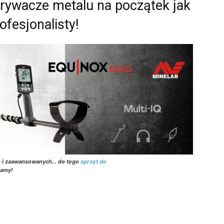
krywacze metalu na początek jak
rofesjonalisty!
h i zaawansowanych… do tego
sprzęt do
zamy!