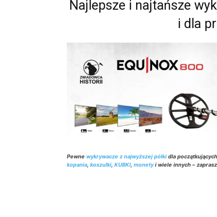
Najlepsze i najtańsze wy
i dla p
Pewne
wykrywacze z najwyższej półki
dla początkującyc
kopania
,
koszulki
,
KUBKI
,
monety
i wiele innych – zapras