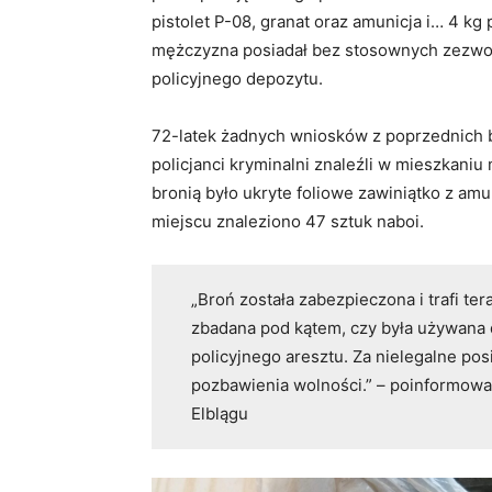
pistolet P-08, granat oraz amunicja i… 4 kg
mężczyzna posiadał bez stosownych zezwole
policyjnego depozytu.
72-latek żadnych wniosków z poprzednich 
policjanci kryminalni znaleźli w mieszkaniu
bronią było ukryte foliowe zawiniątko z amu
miejscu znaleziono 47 sztuk naboi.
„Broń została zabezpieczona i trafi te
zbadana pod kątem, czy była używana d
policyjnego aresztu. Za nielegalne pos
pozbawienia wolności.” – poinformowa
Elblągu