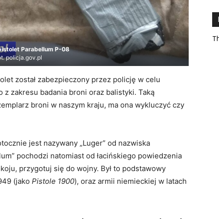
Th
pistolet Parabellum P-08
ot. policja.gov.pl
let został zabezpieczony przez policję w celu
z zakresu badania broni oraz balistyki. Taką
emplarz broni w naszym kraju, ma ona wykluczyć czy
otocznie jest nazywany „Luger” od nazwiska
llum” pochodzi natomiast od łacińskiego powiedzenia
pokoju, przygotuj się do wojny. Był to podstawowy
1949 (jako
Pistole 1900
), oraz armii niemieckiej w latach