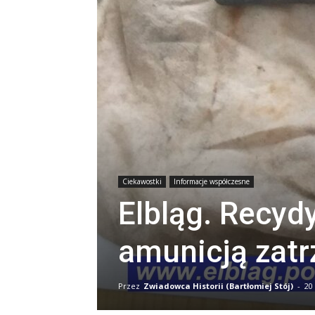
Ciekawostki
Informacje współczesne
Elbląg. Recyd
amunicją zatr
Przez
Zwiadowca Historii (Bartłomiej Stój)
-
20