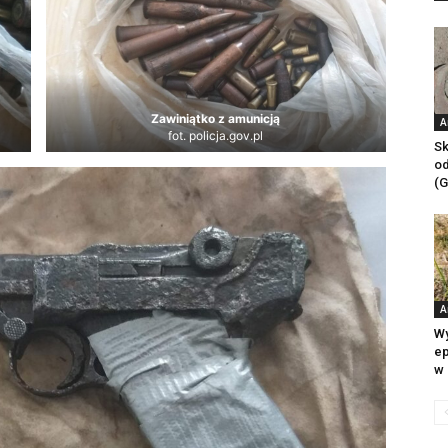
Zawiniątko z amunicją
A
fot. policja.gov.pl
Sk
od
(G
A
Wy
ep
w 