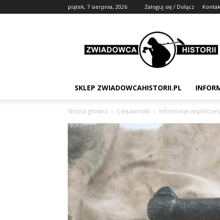
piątek, 7 sierpnia, 2026
Zaloguj się / Dołącz
Kontak
Zwiadowca
Historii
SKLEP ZWIADOWCAHISTORII.PL
INFOR
Strona główna
Ciekawostki
Informacje współcze