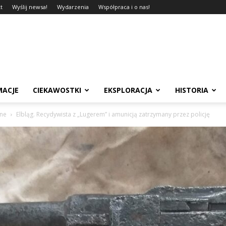
t
Wyślij newsa!
Wydarzenia
Współpraca i o nas!
MACJE
CIEKAWOSTKI
EKSPLORACJA
HISTORIA
sne
Elbląg. Recydywista z „Lugerem” i amunicją zatrzymany przez policję