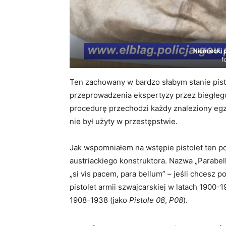
Niemiecki 
f
Ten zachowany w bardzo słabym stanie pisto
przeprowadzenia ekspertyzy przez biegłego 
procedurę przechodzi każdy znaleziony egz
nie był użyty w przestępstwie.
Jak wspomniałem na wstępie pistolet ten p
austriackiego konstruktora. Nazwa „Parabe
„si vis pacem, para bellum” – jeśli chcesz 
pistolet armii szwajcarskiej w latach 1900-
1908-1938 (jako
Pistole 08
,
P08
).