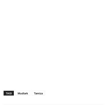
TAGI
Mudlark
Tamiza