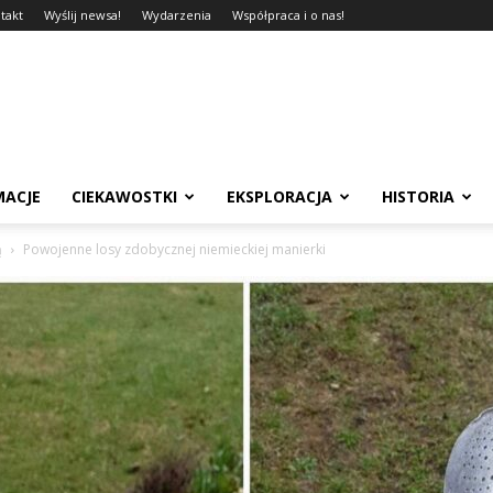
takt
Wyślij newsa!
Wydarzenia
Współpraca i o nas!
MACJE
CIEKAWOSTKI
EKSPLORACJA
HISTORIA
ą
Powojenne losy zdobycznej niemieckiej manierki