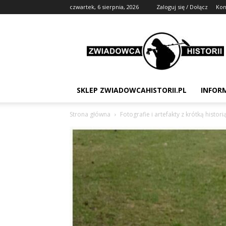
czwartek, 6 sierpnia, 2026
Zaloguj się / Dołącz
Kon
Zwiadowca
Historii
SKLEP ZWIADOWCAHISTORII.PL
INFOR
Strona główna
Fotografie i artefakty z krótką histori