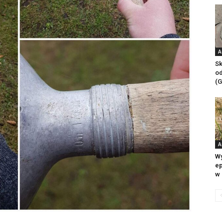
A
Sk
od
(G
A
Wy
ep
w 