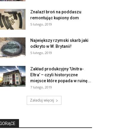
Znalazł broń na poddaszu
remontując kupiony dom
5 lutego, 2019
Największy rzymski skarb jaki
odkryto w W. Brytanii!
5 lutego, 2019
Zakład produkcyjny 'Unitra-
Eltra’ – czyli historyczne
miejsce które popada w ruinę...
7 lutego, 2019
Załaduj więcej
GORĄCE