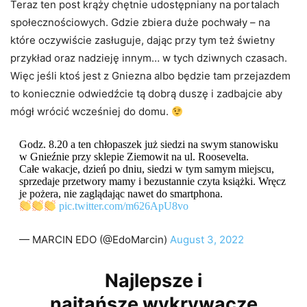
Teraz ten post krąży chętnie udostępniany na portalach
społecznościowych. Gdzie zbiera duże pochwały – na
które oczywiście zasługuje, dając przy tym też świetny
przykład oraz nadzieję innym… w tych dziwnych czasach.
Więc jeśli ktoś jest z Gniezna albo będzie tam przejazdem
to koniecznie odwiedźcie tą dobrą duszę i zadbajcie aby
mógł wrócić wcześniej do domu.
Godz. 8.20 a ten chłopaszek już siedzi na swym stanowisku
w Gnieźnie przy sklepie Ziemowit na ul. Roosevelta.
Całe wakacje, dzień po dniu, siedzi w tym samym miejscu,
sprzedaje przetwory mamy i bezustannie czyta książki. Wręcz
je pożera, nie zaglądając nawet do smartphona.
pic.twitter.com/m626ApU8vo
— MARCIN EDO (@EdoMarcin)
August 3, 2022
Najlepsze i
najtańsze wykrywacze