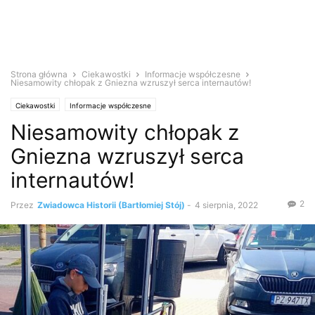
Strona główna
Ciekawostki
Informacje współczesne
Niesamowity chłopak z Gniezna wzruszył serca internautów!
Ciekawostki
Informacje współczesne
Niesamowity chłopak z
Gniezna wzruszył serca
internautów!
2
Przez
Zwiadowca Historii (Bartłomiej Stój)
-
4 sierpnia, 2022