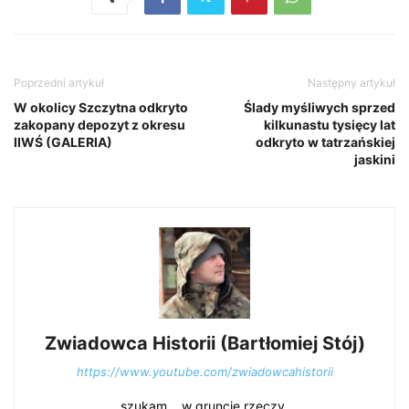
Poprzedni artykuł
Następny artykuł
W okolicy Szczytna odkryto
Ślady myśliwych sprzed
zakopany depozyt z okresu
kilkunastu tysięcy lat
IIWŚ (GALERIA)
odkryto w tatrzańskiej
jaskini
Zwiadowca Historii (Bartłomiej Stój)
https://www.youtube.com/zwiadowcahistorii
szukam... w gruncie rzeczy.