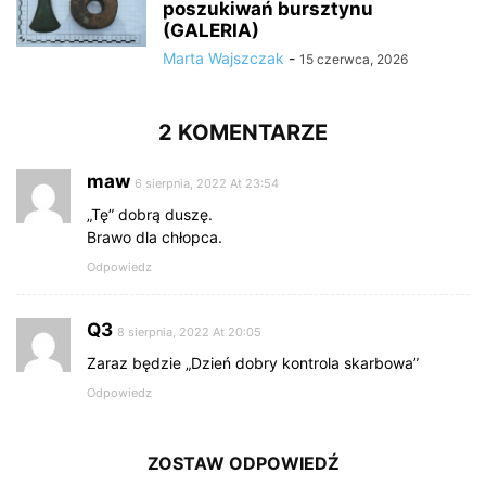
poszukiwań bursztynu
(GALERIA)
Marta Wajszczak
-
15 czerwca, 2026
2 KOMENTARZE
maw
6 sierpnia, 2022 At 23:54
„Tę” dobrą duszę.
Brawo dla chłopca.
Odpowiedz
Q3
8 sierpnia, 2022 At 20:05
Zaraz będzie „Dzień dobry kontrola skarbowa”
Odpowiedz
ZOSTAW ODPOWIEDŹ