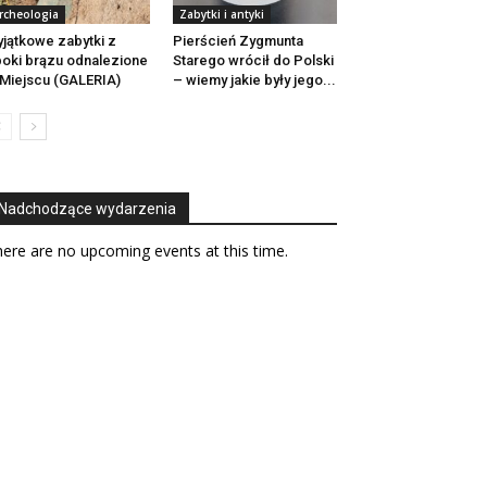
rcheologia
Zabytki i antyki
jątkowe zabytki z
Pierścień Zygmunta
oki brązu odnalezione
Starego wrócił do Polski
Miejscu (GALERIA)
– wiemy jakie były jego...
Nadchodzące wydarzenia
ere are no upcoming events at this time.