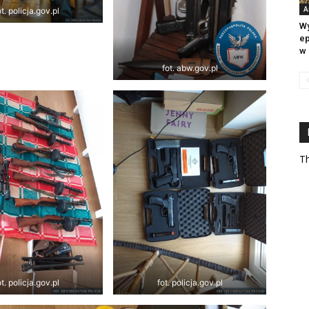
A
ot. policja.gov.pl
Wy
ep
w 
fot. abw.gov.pl
Th
ot. policja.gov.pl
fot. policja.gov.pl