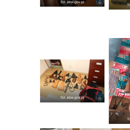
fot. abw.gov.pl
f
fot. abw.gov.pl
f