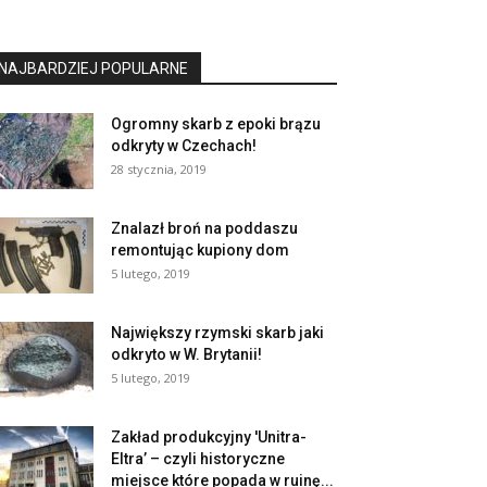
NAJBARDZIEJ POPULARNE
Ogromny skarb z epoki brązu
odkryty w Czechach!
28 stycznia, 2019
Znalazł broń na poddaszu
remontując kupiony dom
5 lutego, 2019
Największy rzymski skarb jaki
odkryto w W. Brytanii!
5 lutego, 2019
Zakład produkcyjny 'Unitra-
Eltra’ – czyli historyczne
miejsce które popada w ruinę...