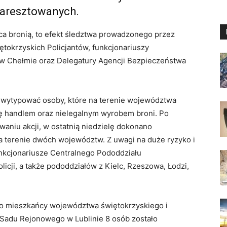
 aresztowanych.
ca bronią, to efekt śledztwa prowadzonego przez
ętokrzyskich Policjantów, funkcjonariuszy
 w Chełmie oraz Delegatury Agencji Bezpieczeństwa
a wytypować osoby, które na terenie województwa
się handlem oraz nielegalnym wyrobem broni. Po
aniu akcji, w ostatnią niedzielę dokonano
na terenie dwóch województw. Z uwagi na duże ryzyko i
funkcjonariusze Centralnego Pododdziału
cji, a także pododdziałów z Kielc, Rzeszowa, Łodzi,
to mieszkańcy województwa świętokrzyskiego i
ą Sadu Rejonowego w Lublinie 8 osób zostało