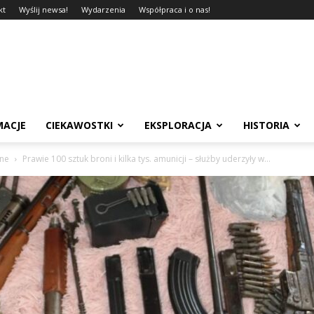
kt
Wyślij newsa!
Wydarzenia
Współpraca i o nas!
MACJE
CIEKAWOSTKI
EKSPLORACJA
HISTORIA
sne
Prawie 100 sztuk broni i kilka tys. amunicji – służby uderzyły w...