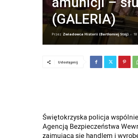
amunicji – sł
(GALERIA)
Przez
Zwiadowca Historii (Bartłomiej Stój)
-
18
Udostępnij
Świętokrzyska policja wspólnie
Agencją Bezpieczeństwa Wewnę
zajmującą się handlem i wyrob