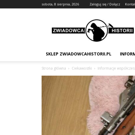
sobota, 8 sierpnia, 2026
Zaloguj się / Dołącz
Konta
Zwiadowca
Historii
SKLEP ZWIADOWCAHISTORII.PL
INFOR
Strona główna
Ciekawostki
Informacje współcze