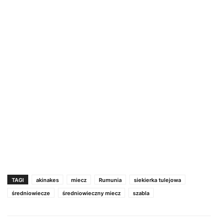
TAGI
akinakes
miecz
Rumunia
siekierka tulejowa
średniowiecze
średniowieczny miecz
szabla