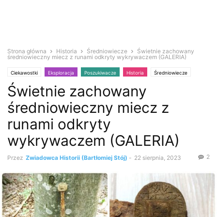
Strona główna
Historia
Średniowiecze
Świetnie zachowany
średniowieczny miecz z runami odkryty wykrywaczem (GALERIA)
Ciekawostki
Eksploracja
Poszukiwacze
Historia
Średniowiecze
Świetnie zachowany
Wykrywacz metali
Zabytki i antyki
średniowieczny miecz z
runami odkryty
wykrywaczem (GALERIA)
2
Przez
Zwiadowca Historii (Bartłomiej Stój)
-
22 sierpnia, 2023