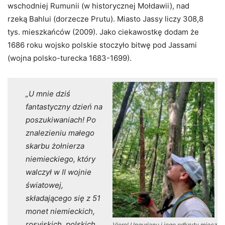
wschodniej Rumunii (w historycznej Mołdawii), nad
rzeką Bahlui (dorzecze Prutu). Miasto Jassy liczy 308,8
tys. mieszkańców (2009). Jako ciekawostkę dodam że
1686 roku wojsko polskie stoczyło bitwę pod Jassami
(wojna polsko-turecka 1683-1699).
„U mnie dziś
fantastyczny dzień na
poszukiwaniach! Po
znalezieniu małego
skarbu żołnierza
niemieckiego, który
walczył w II wojnie
światowej,
składającego się z 51
monet niemieckich,
rosyjskich, polskich,
Viorel Ungurianu i jego odkryty miecz