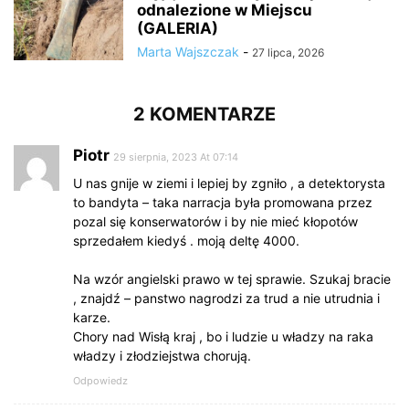
odnalezione w Miejscu
(GALERIA)
Marta Wajszczak
-
27 lipca, 2026
2 KOMENTARZE
Piotr
29 sierpnia, 2023 At 07:14
U nas gnije w ziemi i lepiej by zgniło , a detektorysta
to bandyta – taka narracja była promowana przez
pozal się konserwatorów i by nie mieć kłopotów
sprzedałem kiedyś . moją deltę 4000.
Na wzór angielski prawo w tej sprawie. Szukaj bracie
, znajdź – panstwo nagrodzi za trud a nie utrudnia i
karze.
Chory nad Wisłą kraj , bo i ludzie u władzy na raka
władzy i złodziejstwa chorują.
Odpowiedz