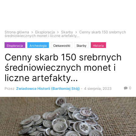
Strona główna
Eksploracja
Skarby
Cenny skarb 150 srebrnych
średniowiecznych monet i liczne artefakty…
Eksploracja
Archeologia
Ciekawostki
Skarby
Historia
Cenny skarb 150 srebrnych
Średniowiecze
Zabytki i antyki
średniowiecznych monet i
liczne artefakty…
0
Przez
Zwiadowca Historii (Bartłomiej Stój)
-
4 sierpnia, 2023