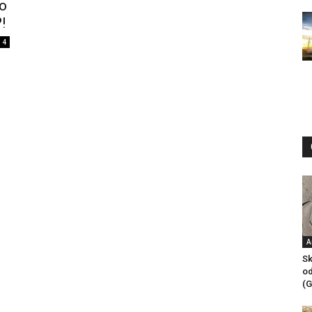
po
!
4
A
Sk
od
(G