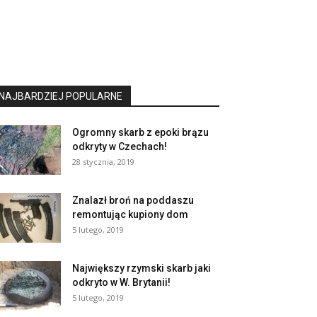
NAJBARDZIEJ POPULARNE
Ogromny skarb z epoki brązu
odkryty w Czechach!
28 stycznia, 2019
Znalazł broń na poddaszu
remontując kupiony dom
5 lutego, 2019
Największy rzymski skarb jaki
odkryto w W. Brytanii!
5 lutego, 2019