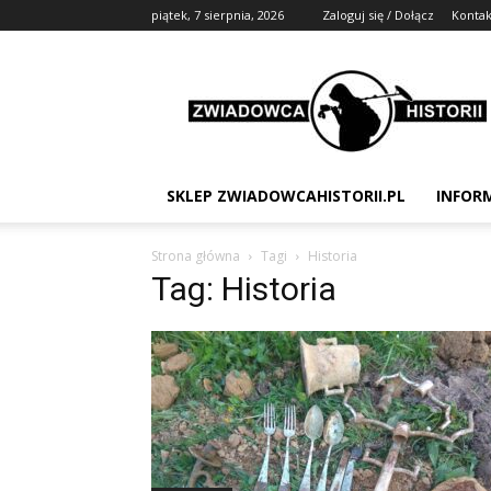
piątek, 7 sierpnia, 2026
Zaloguj się / Dołącz
Kontak
Zwiadowca
Historii
SKLEP ZWIADOWCAHISTORII.PL
INFOR
Strona główna
Tagi
Historia
Tag: Historia