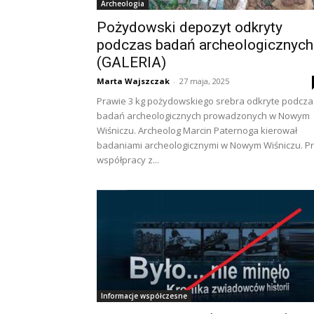
Archeologia
Pożydowski depozyt odkryty
podczas badań archeologicznych
(GALERIA)
Marta Wajszczak
-
27 maja, 2025
Prawie 3 kg pożydowskiego srebra odkryte podcza
badań archeologicznych prowadzonych w Nowym
Wiśniczu. Archeolog Marcin Paternoga kierował
badaniami archeologicznymi w Nowym Wiśniczu. P
współpracy z...
Informacje współczesne