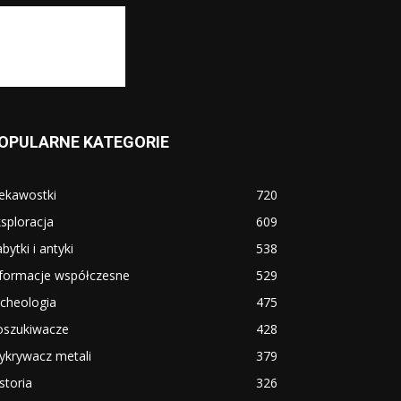
OPULARNE KATEGORIE
ekawostki
720
sploracja
609
bytki i antyki
538
nformacje współczesne
529
cheologia
475
oszukiwacze
428
ykrywacz metali
379
storia
326