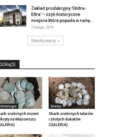
Zakład produkcyjny 'Unitra-
Eltra’ – czyli historyczne
miejsce które popada w ruinę...
7 lutego, 2019
Załaduj więcej
GORĄCE
rcheologia
Skarby
arb srebrnych monet
Skarb srebrnych talarów
kryty na Mazowszu
i złotych dukatów
ALERIA)
(GALERIA)