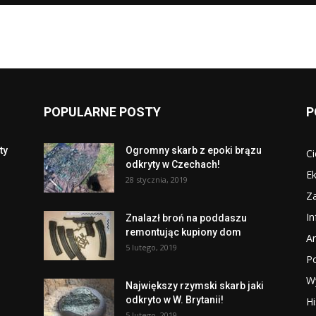
POPULARNE POSTY
P
ty
Ogromny skarb z epoki brązu
Ci
odkryty w Czechach!
Ek
28 stycznia, 2019
Za
I
Znalazł broń na poddaszu
remontując kupiony dom
Ar
5 lutego, 2019
P
W
Największy rzymski skarb jaki
odkryto w W. Brytanii!
Hi
5 lutego, 2019