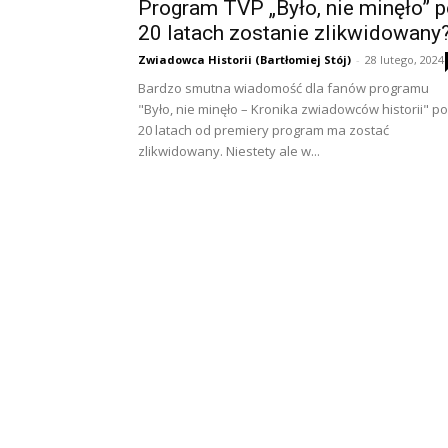
Program TVP „Było, nie minęło” 
20 latach zostanie zlikwidowany?
Zwiadowca Historii (Bartłomiej Stój)
-
28 lutego, 2024
Bardzo smutna wiadomość dla fanów programu
"Było, nie minęło – Kronika zwiadowców historii" po
20 latach od premiery program ma zostać
zlikwidowany. Niestety ale w...