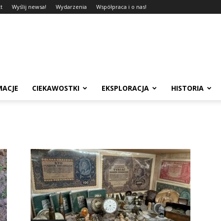
t
Wyślij newsa!
Wydarzenia
Współpraca i o nas!
MACJE
CIEKAWOSTKI
EKSPLORACJA
HISTORIA