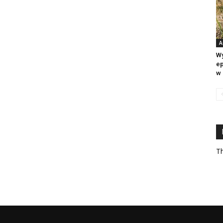
A
Wy
ep
w 
Th