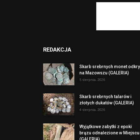
REDAKCJA
Skarb srebrnych monet odkry
na Mazowszu (GALERIA)
5 sierpnia, 2026
Skarb srebrnych talarów i
złotych dukatów (GALERIA)
4 sierpnia, 2026
Wyjątkowe zabytki z epoki
brązu odnalezione w Miejscu
(GALERIA)