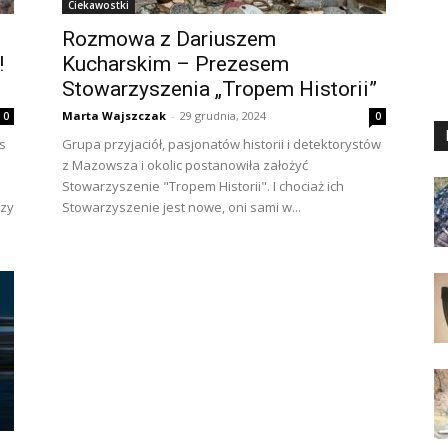
Ciekawostki
Rozmowa z Dariuszem
!
Kucharskim – Prezesem
Stowarzyszenia „Tropem Historii”
Marta Wajszczak
-
29 grudnia, 2024
0
0
s
Grupa przyjaciół, pasjonatów historii i detektorystów
z Mazowsza i okolic postanowiła założyć
Stowarzyszenie "Tropem Historii". I chociaż ich
rzy
Stowarzyszenie jest nowe, oni sami w...