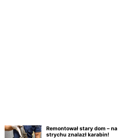
Remontował stary dom – na
strychu znalazł karabin!