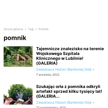
Strona główna
Tagi
Pomnik
pomnik
Tajemnicze znalezisko na terenie
Wojskowego Szpitala
Klinicznego w Lublinie!
(GALERIA)
Zwiadowca Historii (Bartłomiej Stój)
-
7 września, 2022
Szukając orła z pomnika odkryli
artefakt sprzed kilku tysięcy lat!
(GALERIA...
Zwiadowca Historii (Bartłomiej Stój)
-
22 października, 2021