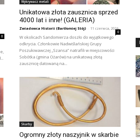
Wykrywacz metali
Unikatowa złota zausznica sprzed
4000 lat i inne! (GALERIA)
Zwiadowca Historii (Bartłomiej Stój)
-
11 czerwca, 2026
0
0
W okolicach Sandomierza doszło do wyjątkowego
odkrycia. Członkowie Nadwiślańskiej Grupy
Poszukiwawczej „Szansa” natrafili w miejscowości
e,
Sobótka (gmina Ożarów) na unikatową złotą
..
zausznicę datowaną na...
Skarby
Ogromny złoty naszyjnik w skarbie