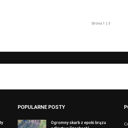
Strona 1 z 3
POPULARNE POSTY
P
ty
Ogromny skarb z epoki brązu
Ci