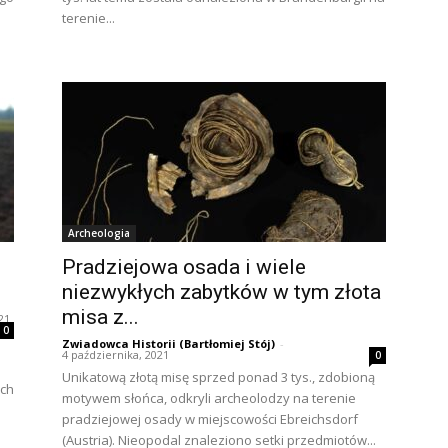
terenie...
Archeologia
Pradziejowa osada i wiele
niezwykłych zabytków w tym złota
misa z...
21
0
Zwiadowca Historii (Bartłomiej Stój)
-
4 października, 2021
0
Unikatową złotą misę sprzed ponad 3 tys., zdobioną
ach
motywem słońca, odkryli archeolodzy na terenie
pradziejowej osady w miejscowości Ebreichsdorf
(Austria). Nieopodal znaleziono setki przedmiotów...