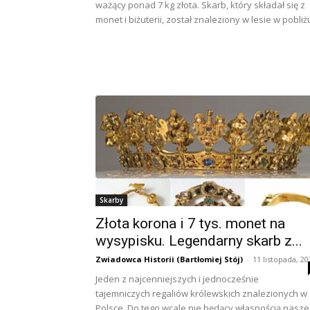
ważący ponad 7 kg złota. Skarb, który składał się z
monet i biżuterii, został znaleziony w lesie w pobliżu
Skarby
Złota korona i 7 tys. monet na
wysypisku. Legendarny skarb z...
Zwiadowca Historii (Bartłomiej Stój)
-
11 listopada, 20
Jeden z najcenniejszych i jednocześnie
tajemniczych regaliów królewskich znalezionych w
Polsce. Do tego wcale nie będący własnością nasz