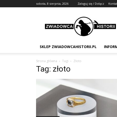
sobota, 8 sierpnia, 2026
Zaloguj się / Dołącz
Konta
Zwiadowca
Historii
SKLEP ZWIADOWCAHISTORII.PL
INFOR
Strona główna
Tagi
Złoto
Tag: złoto