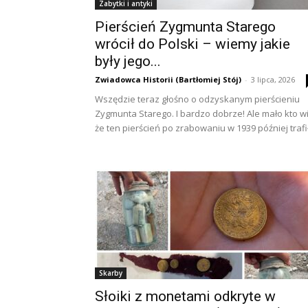
Zabytki i antyki
Pierścień Zygmunta Starego
wrócił do Polski – wiemy jakie
były jego...
Zwiadowca Historii (Bartłomiej Stój)
-
3 lipca, 2026
Wszędzie teraz głośno o odzyskanym pierścieniu
Zygmunta Starego. I bardzo dobrze! Ale mało kto wi
że ten pierścień po zrabowaniu w 1939 później trafił.
Skarby
Słoiki z monetami odkryte w