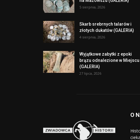
na Mazowszu (GALERIA)
5 sierpnia, 2026
Skarb srebrnych talarów i
złotych dukatów (GALERIA)
4 sierpnia, 2026
Wyjątkowe zabytki z epoki
brązu odnalezione w Miejscu
(GALERIA)
27 lipca, 2026
O 
Hist
cieka