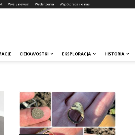
kt
Wyślij newsa!
Wydarzenia
Współpraca i o nas!
MACJE
CIEKAWOSTKI
EKSPLORACJA
HISTORIA