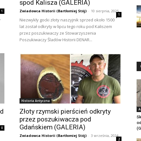
spod Kalisza (GALERIA)
Zwiadowca Historii (Bartłomiej Stój)
-
10 sierpnia, 2025
1
1
y
Niezwykły gocki złoty naszyjnik sprzed około 1500
lat został odkryty w lipcu tego roku pod Kaliszem
przez poszukiwaczy ze Stowarzyszenia
Poszukiwaczy Śladów Historii DENAR...
Historia Antyczna
A
ad
Złoty rzymski pierścień odkryty
Sk
przez poszukiwacza pod
od
Gdańskiem (GALERIA)
0
(G
Zwiadowca Historii (Bartłomiej Stój)
-
3 września, 2024
2