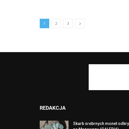
1
2
3
REDAKCJA
Skarb srebrnych monet odkry