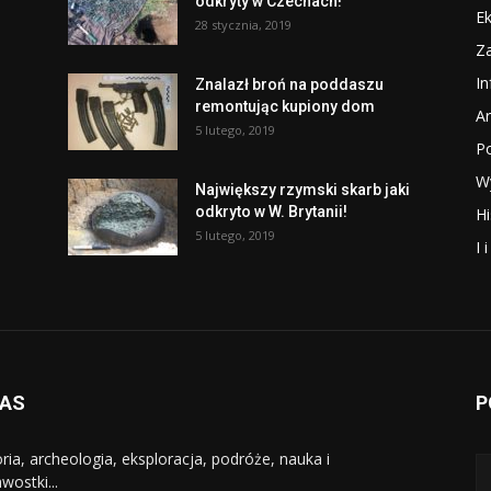
odkryty w Czechach!
Ek
28 stycznia, 2019
Za
I
Znalazł broń na poddaszu
remontując kupiony dom
Ar
5 lutego, 2019
P
W
Największy rzymski skarb jaki
odkryto w W. Brytanii!
Hi
5 lutego, 2019
I 
NAS
P
oria, archeologia, eksploracja, podróże, nauka i
wostki...