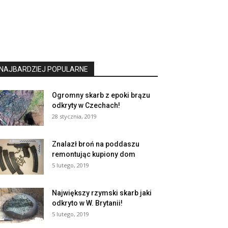
NAJBARDZIEJ POPULARNE
Ogromny skarb z epoki brązu
odkryty w Czechach!
28 stycznia, 2019
Znalazł broń na poddaszu
remontując kupiony dom
5 lutego, 2019
Największy rzymski skarb jaki
odkryto w W. Brytanii!
5 lutego, 2019