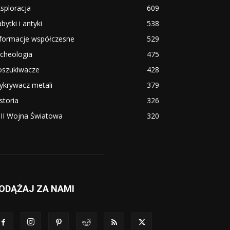
sploracja
609
bytki i antyki
538
nformacje współczesne
529
cheologia
475
oszukiwacze
428
ykrywacz metali
379
storia
326
i II Wojna Światowa
320
ODĄŻAJ ZA NAMI