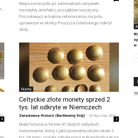
Niepozorne pole po ziemniakach ukrywało
...
niezwykły artefakt z początków naszej ery.
Poszukiwacz w trakcie rekonesansu na polu
uprawnym w okolicy Pruszcza Gdańskiego odkrył
A
złoty...
Wy
ep
w 
Skarby
Th
Celtyckie złote monety sprzed 2
tys. lat odkryte w Niemczech
22
Zwiadowca Historii (Bartłomiej Stój)
-
24 stycznia, 2022
4
2
Mała fortuna w formie 41 złotych celtyckich
numizmatów, którą z jakiś powodów ukryto około 2
ego
tys. lat temu została odnaleziona w Brandenburgii na