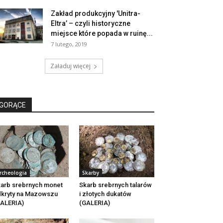
Zakład produkcyjny 'Unitra-
Eltra’ – czyli historyczne
miejsce które popada w ruinę...
7 lutego, 2019
Załaduj więcej
GORĄCE
rcheologia
Skarby
arb srebrnych monet
Skarb srebrnych talarów
kryty na Mazowszu
i złotych dukatów
ALERIA)
(GALERIA)