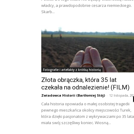
władcy, a prawdopodobnie cesarza niemieckiego.
Skarb...
Fotografie i artefakty z krótką historią
Złota obrączka, która 35 lat
czekała na odnalezienie! (FILM)
Zwiadowca Historii (Bartłomiej Stój)
-
12 listopada, 20
Cała historia opowiada o małej osobistej tragedii
pewnego mieszkańca okolicy miejscowości Turek,
która dzięki pasjonatom z wykrywaczami po 35 lat
miała swój szczęśliwy koniec. Wiosną...