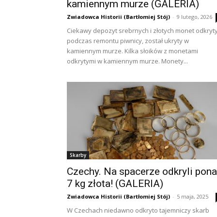
kamiennym murze (GALERIA)
Zwiadowca Historii (Bartłomiej Stój)
-
9 lutego, 2026
Ciekawy depozyt srebrnych i złotych monet odkryt
podczas remontu piwnicy, został ukryty w
kamiennym murze. Kilka słoików z monetami
odkrytymi w kamiennym murze. Monety...
Skarby
Czechy. Na spacerze odkryli pon
7 kg złota! (GALERIA)
Zwiadowca Historii (Bartłomiej Stój)
-
5 maja, 2025
W Czechach niedawno odkryto tajemniczy skarb