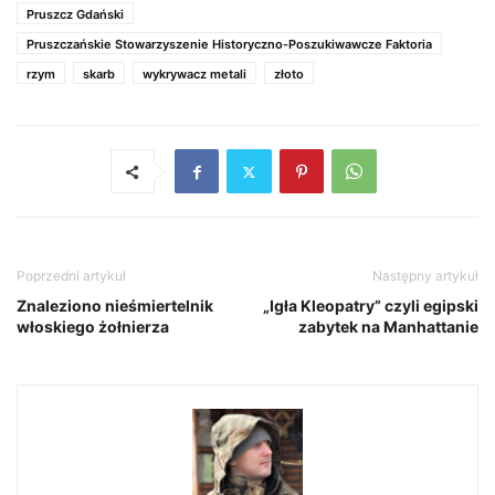
Pruszcz Gdański
Pruszczańskie Stowarzyszenie Historyczno-Poszukiwawcze Faktoria
rzym
skarb
wykrywacz metali
złoto
Poprzedni artykuł
Następny artykuł
Znaleziono nieśmiertelnik
„Igła Kleopatry” czyli egipski
włoskiego żołnierza
zabytek na Manhattanie