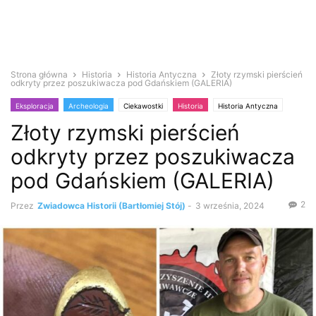
Strona główna
Historia
Historia Antyczna
Złoty rzymski pierścień
odkryty przez poszukiwacza pod Gdańskiem (GALERIA)
Eksploracja
Archeologia
Ciekawostki
Historia
Historia Antyczna
Złoty rzymski pierścień
Poszukiwacze
Skarby
Wykrywacz metali
Zabytki i antyki
odkryty przez poszukiwacza
pod Gdańskiem (GALERIA)
2
Przez
Zwiadowca Historii (Bartłomiej Stój)
-
3 września, 2024