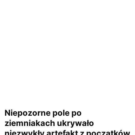
Niepozorne pole po
ziemniakach ukrywało
niezwykły artefakt z początków