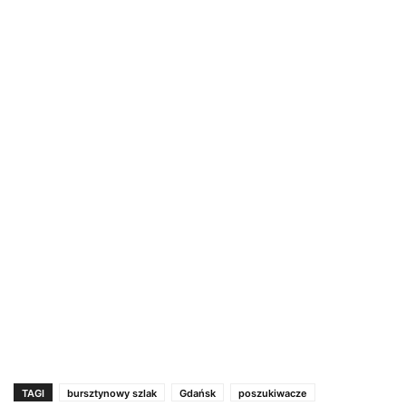
TAGI
bursztynowy szlak
Gdańsk
poszukiwacze