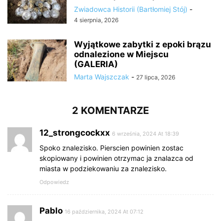
Zwiadowca Historii (Bartłomiej Stój)
-
4 sierpnia, 2026
Wyjątkowe zabytki z epoki brązu
odnalezione w Miejscu
(GALERIA)
Marta Wajszczak
-
27 lipca, 2026
2 KOMENTARZE
12_strongcockxx
6 września, 2024 At 18:39
Spoko znalezisko. Pierscien powinien zostac
skopiowany i powinien otrzymac ja znalazca od
miasta w podziekowaniu za znalezisko.
Odpowiedz
Pablo
16 października, 2024 At 07:12