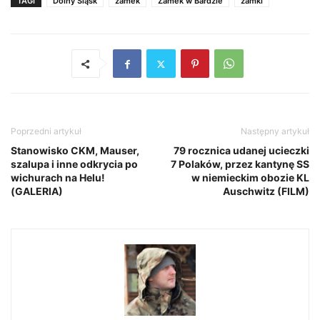
TAGI
Dolny Śląsk
zamek
Zamek w Bardzie
zamki
Poprzedni artykuł
Następny artykuł
Stanowisko CKM, Mauser,
79 rocznica udanej ucieczki
szalupa i inne odkrycia po
7 Polaków, przez kantynę SS
wichurach na Helu!
w niemieckim obozie KL
(GALERIA)
Auschwitz (FILM)