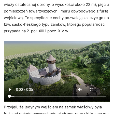
wieży ostatecznej obrony, o wysokości około 22 m), pięciu
pomieszczeń towarzyszących i muru obwodowego z furtą
wejściową. Te specyficzne cechy pozwalają zaliczyć go do
tzw. sasko-heskiego typu zamków, którego popularność
przypada na 2. poł. XIII i pocz. XIV w.
Przyjęli, że jedynym wejściem na zamek właściwy była
furta od południowowschodniej strony, przez którą można