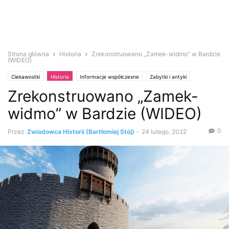
Strona główna
Historia
Zrekonstruowano „Zamek-widmo” w Bardzie
(WIDEO)
Ciekawostki
Historia
Informacje współczesne
Zabytki i antyki
Zrekonstruowano „Zamek-
widmo” w Bardzie (WIDEO)
0
Przez
Zwiadowca Historii (Bartłomiej Stój)
-
24 lutego, 2022