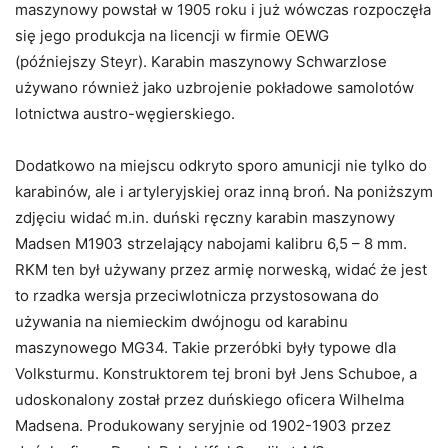
maszynowy powstał w 1905 roku i już wówczas rozpoczęła
się jego produkcja na licencji w firmie OEWG
(późniejszy Steyr). Karabin maszynowy Schwarzlose
używano również jako uzbrojenie pokładowe samolotów
lotnictwa austro-węgierskiego.
Dodatkowo na miejscu odkryto sporo amunicji nie tylko do
karabinów, ale i artyleryjskiej oraz inną broń. Na poniższym
zdjęciu widać m.in. duński ręczny karabin maszynowy
Madsen M1903 strzelający nabojami kalibru 6,5 – 8 mm.
RKM ten był używany przez armię norweską, widać że jest
to rzadka wersja przeciwlotnicza przystosowana do
używania na niemieckim dwójnogu od karabinu
maszynowego MG34. Takie przeróbki były typowe dla
Volksturmu. Konstruktorem tej broni był Jens Schuboe, a
udoskonalony został przez duńskiego oficera Wilhelma
Madsena. Produkowany seryjnie od 1902-1903 przez