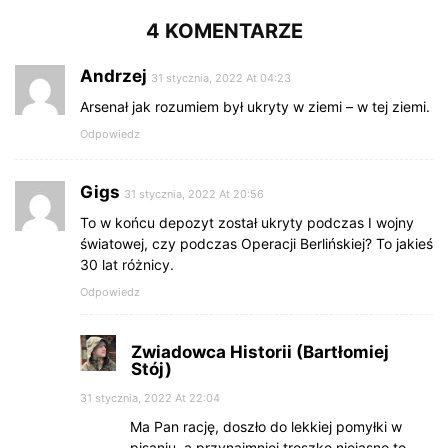
4 KOMENTARZE
Andrzej
31 stycznia, 2022 At 04:23
Arsenał jak rozumiem był ukryty w ziemi – w tej ziemi.
Odpowiedz
Gigs
31 stycznia, 2022 At 20:56
To w końcu depozyt został ukryty podczas I wojny
światowej, czy podczas Operacji Berlińskiej? To jakieś
30 lat różnicy.
Odpowiedz
Zwiadowca Historii (Bartłomiej
Stój)
31 stycznia, 2022 At 22:04
Ma Pan rację, doszło do lekkiej pomyłki w
pisaniu, a przynajmniej troszkę niejasno to