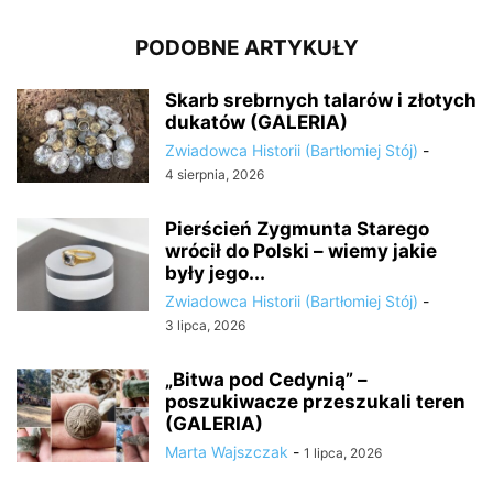
PODOBNE ARTYKUŁY
Skarb srebrnych talarów i złotych
dukatów (GALERIA)
Zwiadowca Historii (Bartłomiej Stój)
-
4 sierpnia, 2026
Pierścień Zygmunta Starego
wrócił do Polski – wiemy jakie
były jego...
Zwiadowca Historii (Bartłomiej Stój)
-
3 lipca, 2026
„Bitwa pod Cedynią” –
poszukiwacze przeszukali teren
(GALERIA)
Marta Wajszczak
-
1 lipca, 2026