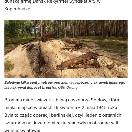
duńską firmę Dansk Rekylriffel Syndikat A/S w
Kopenhadze.
Zaledwie kilka centymetrów pod ziemią niepozorny skrawek iglastego
lasu skrywał depozyt broni
fot. OBK Ortung
Broń ma mieć związek z bitwą o wzgórza Seelow, która
miała miejsce w dniach 16 kwietnia – 2 maja 1945 roku.
Była to część operacji berlińskiej, czyli jeden z ostatnich
szturmów na duże niemieckie stanowiska obronne w II
wojnie światowej.