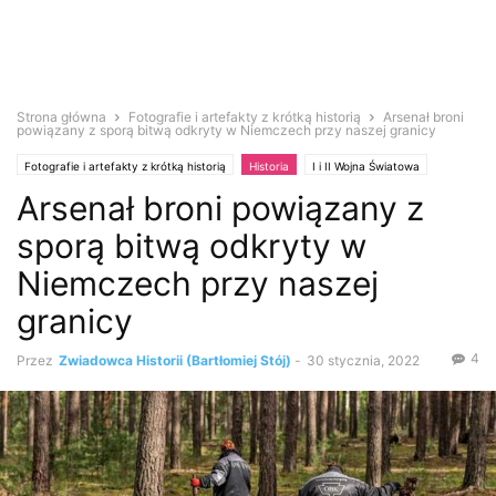
Strona główna
Fotografie i artefakty z krótką historią
Arsenał broni
powiązany z sporą bitwą odkryty w Niemczech przy naszej granicy
Fotografie i artefakty z krótką historią
Historia
I i II Wojna Światowa
Arsenał broni powiązany z
Eksploracja
Wykrywacz metali
Ciekawostki
Zabytki i antyki
sporą bitwą odkryty w
Niemczech przy naszej
granicy
4
Przez
Zwiadowca Historii (Bartłomiej Stój)
-
30 stycznia, 2022