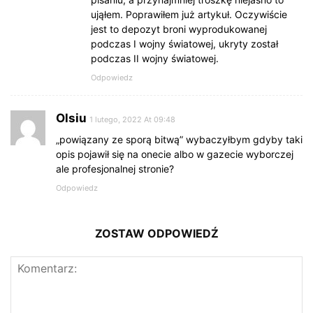
ująłem. Poprawiłem już artykuł. Oczywiście
jest to depozyt broni wyprodukowanej
podczas I wojny światowej, ukryty został
podczas II wojny światowej.
Odpowiedz
Olsiu
1 lutego, 2022 At 09:48
„powiązany ze sporą bitwą” wybaczyłbym gdyby taki
opis pojawił się na onecie albo w gazecie wyborczej
ale profesjonalnej stronie?
Odpowiedz
ZOSTAW ODPOWIEDŹ