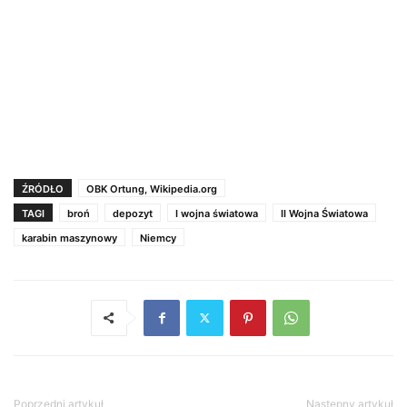
ŹRÓDŁO
OBK Ortung, Wikipedia.org
TAGI
broń
depozyt
I wojna światowa
II Wojna Światowa
karabin maszynowy
Niemcy
Poprzedni artykuł
Następny artykuł