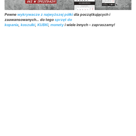
Pewne
wykrywacze z najwyższej półki
dla początkujących i
zaawansowanych… do tego
sprzęt do
kopania
,
koszulki
,
KUBKI
,
monety
i wiele innych – zapraszamy!