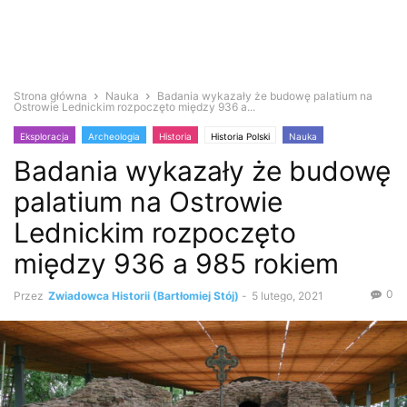
Strona główna
Nauka
Badania wykazały że budowę palatium na
Ostrowie Lednickim rozpoczęto między 936 a...
Eksploracja
Archeologia
Historia
Historia Polski
Nauka
Badania wykazały że budowę
Średniowiecze
palatium na Ostrowie
Lednickim rozpoczęto
między 936 a 985 rokiem
0
Przez
Zwiadowca Historii (Bartłomiej Stój)
-
5 lutego, 2021