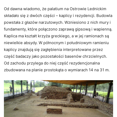
Od dawna wiadomo, że palatium na Ostrowie Lednickim
składało się z dwóch części – kaplicy i rezydencji. Budowla
powstała z głazów narzutowych. Wzniesiono z nich mury i
fundamenty, które połączono zaprawą gipsową i wapienną.
Kaplica ma kształt krzyża greckiego, a w jej ramionach są
niewielkie absydy. W północnym i południowym ramieniu
kaplicy znajdują się zagłębienia interpretowane przez
część badaczy jako pozostałości basenów chrzcielnych.
Od zachodu przylega do niej część rezydencjonalna
zbudowana na planie prostokąta o wymiarach 14 na 31 m.