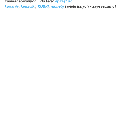
zaawansowanych… do tego
sprzęt do
kopania
,
koszulki
,
KUBKI
,
monety
i wiele innych – zapraszamy!