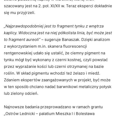
szacowany jest na 2. poł. XI/XII w. Teraz eksperci dokładnie
się mu przyjrzeli.
„Najprawdopodobniej jest to fragment tynku z wnętrza
kaplicy. Widoczna jest na niej półkolista linia, być może jest
to fragment aureoli”
– sugeruje Banaszak. Dzięki analizom
z wykorzystaniem m.in. skanera fluorescencji
rentgenowskiej udało się ustalić, że ciemny pigment na
tynku mógł być wykonany z czerni kostnej, czyli powstać
przez wyprażanie kości lub czerni otrzymanej na bazie
roślin. W skład pigmentu wchodzi też żelazo i miedź.
Zdaniem ekspertów zaangażowanych w projekt, być może
w ten sposób chciano nadać barwnikowi metaliczny połysk
lub zielony odcień.
Najnowsze badania przeprowadzano w ramach grantu
„Ostrów Lednicki – palatium Mieszka I i Bolesława