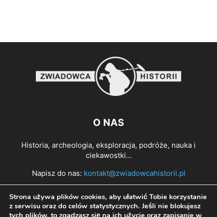
O NAS
Historia, archeologia, eksploracja, podróże, nauka i
ciekawostki...
Napisz do nas:
kontakt@zwiadowcahistorii.pl
Strona używa plików cookies, aby ułatwić Tobie korzystanie
PODĄŻAJ ZA NAMI
z serwisu oraz do celów statystycznych. Jeśli nie blokujesz
tych plików, to zgadzasz się na ich użycie oraz zapisanie w