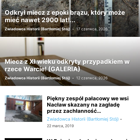
Odkrył miecz z epoki brązu, który może
mieć nawet 2900 lat!...
Zwiadowca Historii (Bartłomiej Stój)
-
17 czerwca, 2026
Miecz z XI wieku odkryty przypadkiem w
rzece Warcie! (GALERIA)
Zwiadowca Historii (Bartłomiej Stój)
-
12 czerwca, 2026
Piękny zespół pałacowy we wsi
Nacław skazany na zagładę
przez zachłanność…
Zwiadowca Historii (Bartłomiej Stój)
-
22 marca, 2019