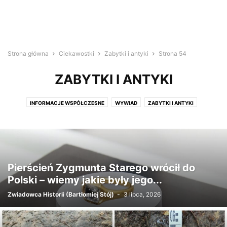
Strona główna
Ciekawostki
Zabytki i antyki
Strona 54
ZABYTKI I ANTYKI
INFORMACJE WSPÓŁCZESNE
WYWIAD
ZABYTKI I ANTYKI
Pierścień Zygmunta Starego wrócił do
Polski – wiemy jakie były jego...
Zwiadowca Historii (Bartłomiej Stój)
-
3 lipca, 2026