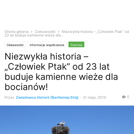
Strona główna
Ciekawostki
Niezwykła historia – „Człowiek Ptak” od
23 lat buduje kamienne wieże dla...
Ciekawostki
Informacje współczesne
Podróże
Niezwykła historia –
„Człowiek Ptak” od 23 lat
buduje kamienne wieże dla
bocianów!
0
Przez
Zwiadowca Historii (Bartłomiej Stój)
-
21 maja, 2019