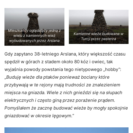
Mieszkańcy oglądający jedną z
Kamienne wieże budowane w
wielu z kamiennych wież
Turcji przez pasterza
wybudowanych przez Arslana
Gdy zapytano 38-letniego Arslana, który większość czasu
spędził w górach z stadem około 80 kóz i owiec, tak
wyjaśnia powody powstania tego nietypowego „hobby”:
„
Buduję wieże dla ptaków ponieważ bociany które
przybywają w te rejony mają trudności ze znalezieniem
miejsca na gniazda. Wiele z nich gnieździ się na słupach
elektrycznych i często giną przez porażenie prądem.
Pomyślałem że zacznę budować wieże by mogły spokojnie
gniazdować w okresie lęgowym.
”