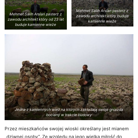
Mehmet Salih Arslan pasterz z
Mehmet Salih Arslan pasterz z
zawodu architekt który buduje
zawodu architekt który od 23 lat
kamienne wieże
buduje kamienne wieże
Jedna z kamiennych wież na których zakładają swoje gniazda
bociany w trakcie budowy
Przez mieszkańców swojej wioski określany jest mianem
„dziwnej osoby”. Ze względu na jego wielką miłość do