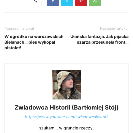
Poprzedni artykuł
Następny artykuł
W ogródku na warszawskich
Ułańska fantazja. Jak pijacka
Bielanach… pies wykopał
szarża przesunęła front…
pistolet!
Zwiadowca Historii (Bartłomiej Stój)
https://www.youtube.com/zwiadowcahistorii
szukam... w gruncie rzeczy.