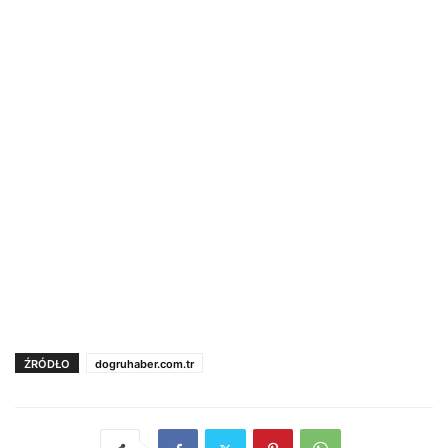
ŹRÓDŁO
dogruhaber.com.tr