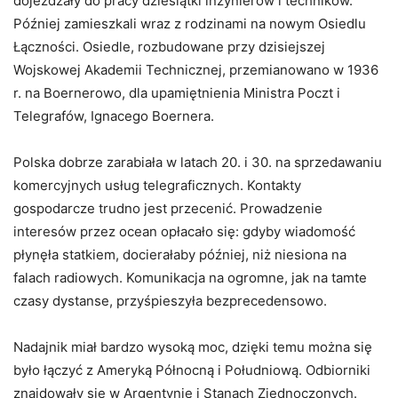
dojeżdżały do pracy dziesiątki inżynierów i techników.
Później zamieszkali wraz z rodzinami na nowym Osiedlu
Łączności. Osiedle, rozbudowane przy dzisiejszej
Wojskowej Akademii Technicznej, przemianowano w 1936
r. na Boernerowo, dla upamiętnienia Ministra Poczt i
Telegrafów, Ignacego Boernera.
Polska dobrze zarabiała w latach 20. i 30. na sprzedawaniu
komercyjnych usług telegraficznych. Kontakty
gospodarcze trudno jest przecenić. Prowadzenie
interesów przez ocean opłacało się: gdyby wiadomość
płynęła statkiem, docierałaby później, niż niesiona na
falach radiowych. Komunikacja na ogromne, jak na tamte
czasy dystanse, przyśpieszyła bezprecedensowo.
Nadajnik miał bardzo wysoką moc, dzięki temu można się
było łączyć z Ameryką Północną i Południową. Odbiorniki
znajdowały się w Argentynie i Stanach Zjednoczonych.