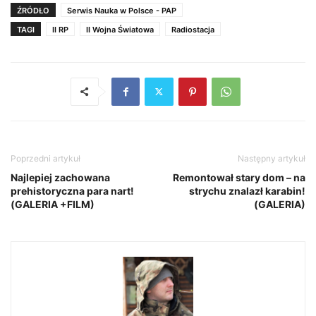
ŹRÓDŁO
Serwis Nauka w Polsce - PAP
TAGI
II RP
II Wojna Światowa
Radiostacja
Poprzedni artykuł
Następny artykuł
Najlepiej zachowana
Remontował stary dom – na
prehistoryczna para nart!
strychu znalazł karabin!
(GALERIA +FILM)
(GALERIA)