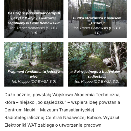
Pas zapór przeciwpancernych
(jeży) z II wojny światowej,
Budka strażnicza z napisem
zagubiony w Lesie Bemowskim
„Czuwaj”
fot. Traper Bemowski (CC BY
fot. Traper Bemowski (CC BY
3.0)
3.0)
Fragment fundamentu jednej z
Ruiny jednego z budynków
wież
radiostacji
fot. Hiuppo (CC BY-SA 3.0)
fot. Hiuppo (CC BY-SA 3.0)
Dużo później powstałą Wojskowa Akademia Techniczna,
która – niejako „po sąsiedzku” – wspiera ideę powstania
Centrum Nauki – Muzeum Transatlantyckiej
Radiotelegraficznej Centrali Nadawczej Babice. Wydział
Elektroniki WAT zabiega o utworzenie pracowni