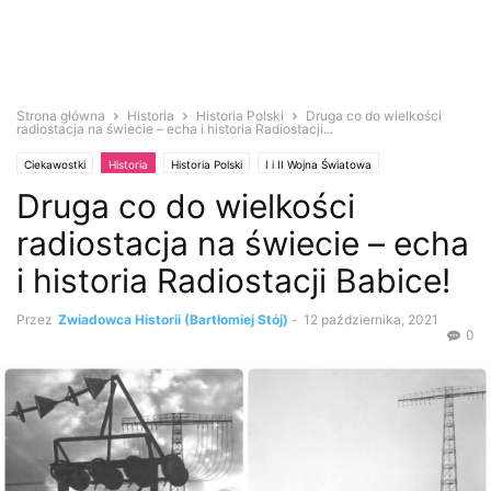
Strona główna
Historia
Historia Polski
Druga co do wielkości
radiostacja na świecie – echa i historia Radiostacji...
Ciekawostki
Historia
Historia Polski
I i II Wojna Światowa
Druga co do wielkości
Zabytki i antyki
radiostacja na świecie – echa
i historia Radiostacji Babice!
Przez
Zwiadowca Historii (Bartłomiej Stój)
-
12 października, 2021
0