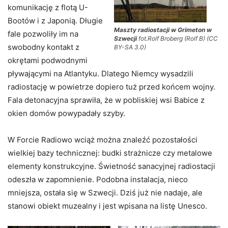
komunikację z flotą U-
Bootów i z Japonią. Długie
Maszty radiostacji w Grimeton w
fale pozwoliły im na
Szwecji
fot.Rolf Broberg (Rolf B) (CC
swobodny kontakt z
BY-SA 3.0)
okrętami podwodnymi
pływającymi na Atlantyku. Dlatego Niemcy wysadzili
radiostację w powietrze dopiero tuż przed końcem wojny.
Fala detonacyjna sprawiła, że w pobliskiej wsi Babice z
okien domów powypadały szyby.
W Forcie Radiowo wciąż można znaleźć pozostałości
wielkiej bazy technicznej: budki strażnicze czy metalowe
elementy konstrukcyjne. Świetność sanacyjnej radiostacji
odeszła w zapomnienie. Podobna instalacja, nieco
mniejsza, ostała się w Szwecji. Dziś już nie nadaje, ale
stanowi obiekt muzealny i jest wpisana na listę Unesco.