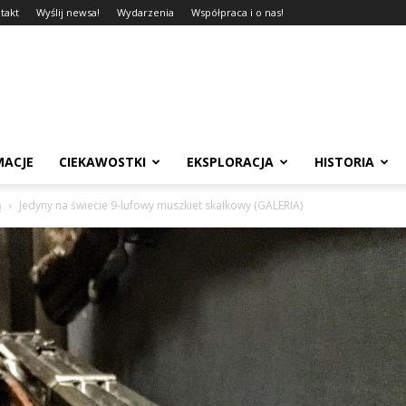
takt
Wyślij newsa!
Wydarzenia
Współpraca i o nas!
MACJE
CIEKAWOSTKI
EKSPLORACJA
HISTORIA
ą
Jedyny na świecie 9-lufowy muszkiet skałkowy (GALERIA)