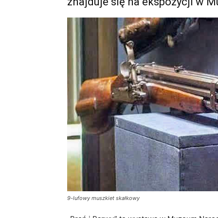
znajduje się na ekspozycji w
9-lufowy muszkiet skałkowy