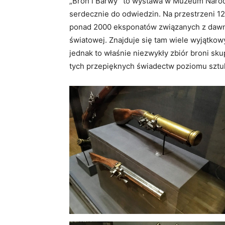
„Broń i Barwy” to wystawa w Muzeum Naro
serdecznie do odwiedzin. Na przestrzeni 
ponad 2000 eksponatów związanych z dawn
światowej. Znajduje się tam wiele wyjątko
jednak to właśnie niezwykły zbiór broni sk
tych przepięknych świadectw poziomu sztuk