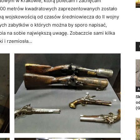
dowym w Krakowie, którą polecam i zachęcam
1200 metrów kwadratowych zaprezentowanych zostało
ą wojskowością od czasów średniowiecza do II wojny
wych zabytków o których można by sporo napisać,
upia na sobie największą uwagę. Zobaczcie sami kilka
i i rzemiosła…
A
Sk
od
(G