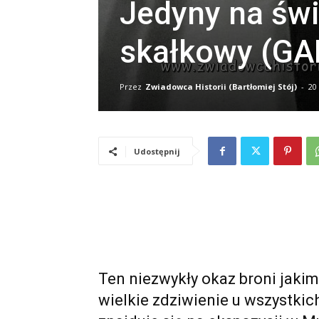
Jedyny na świ
skałkowy (GA
Przez
Zwiadowca Historii (Bartłomiej Stój)
-
20
Udostępnij
Ten niezwykły okaz broni jakim
wielkie zdziwienie u wszystkic