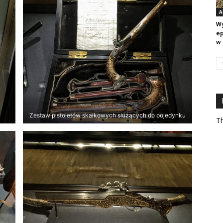
A
Wy
ep
w 
Zestaw pistoletów skałkowych służących do pojedynku
Th