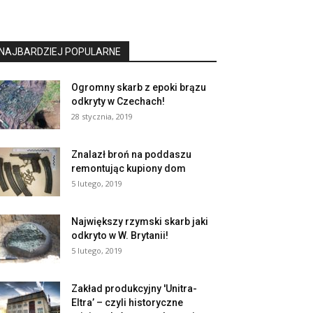
NAJBARDZIEJ POPULARNE
Ogromny skarb z epoki brązu
odkryty w Czechach!
28 stycznia, 2019
Znalazł broń na poddaszu
remontując kupiony dom
5 lutego, 2019
Największy rzymski skarb jaki
odkryto w W. Brytanii!
5 lutego, 2019
Zakład produkcyjny 'Unitra-
Eltra’ – czyli historyczne