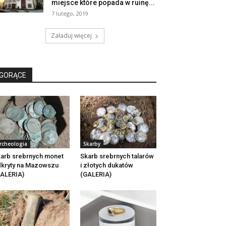
miejsce które popada w ruinę...
7 lutego, 2019
Załaduj więcej
GORĄCE
rcheologia
Skarby
arb srebrnych monet
Skarb srebrnych talarów
kryty na Mazowszu
i złotych dukatów
ALERIA)
(GALERIA)