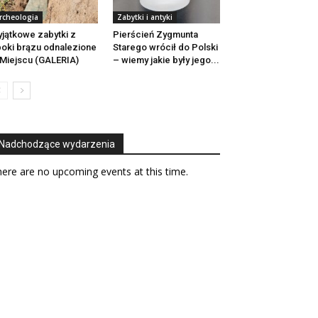
rcheologia
Zabytki i antyki
jątkowe zabytki z
Pierścień Zygmunta
oki brązu odnalezione
Starego wrócił do Polski
Miejscu (GALERIA)
– wiemy jakie były jego...
Nadchodzące wydarzenia
ere are no upcoming events at this time.