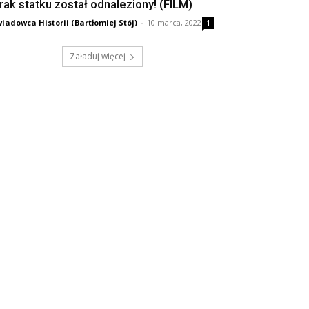
rak statku został odnaleziony! (FILM)
iadowca Historii (Bartłomiej Stój)
-
10 marca, 2022
1
Załaduj więcej