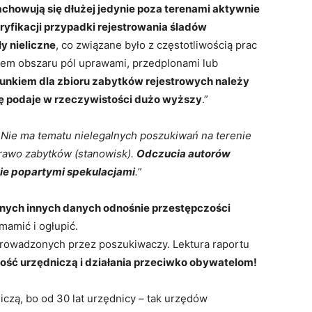
chowują się dłużej jedynie poza terenami aktywnie
yfikacji przypadki rejestrowania śladów
y nieliczne
, co związane było z częstotliwością prac
iem obszaru pól uprawami, przedplonami lub
unkiem dla zbioru zabytków rejestrowych należy
się podaje w rzeczywistości dużo wyższy
.”
„
Nie ma tematu nielegalnych poszukiwań na terenie
prawo zabytków (stanowisk).
Odczucia autorów
nie popartymi spekulacjami
.
”
nych innych danych odnośnie przestępczości
mamić i ogłupić.
prowadzonych przez poszukiwaczy. Lektura raportu
ość urzędniczą i działania przeciwko obywatelom!
czą, bo od 30 lat urzędnicy – tak urzędów