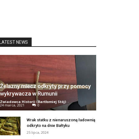
LATEST NEWS
Żelazny miecz odkryty przy pomocy
wykrywacza w Rumunii
Zwiadowca Historii (Bartłomiej Stój)
-
24 marca, 2021
0
Wrak statku z nienaruszoną ładownią
odkryto na dnie Bałtyku
25 lipca, 2024