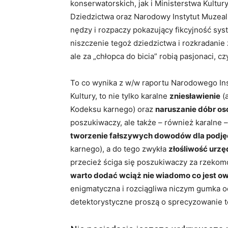
konserwatorskich, jak i Ministerstwa Kultur
Dziedzictwa oraz Narodowy Instytut Muzealn
nędzy i rozpaczy pokazujący fikcyjność sy
niszczenie tegoż dziedzictwa i rozkradani
ale za „chłopca do bicia” robią pasjonaci,
To co wynika z w/w raportu Narodowego In
Kultury, to nie tylko karalne
zniesławienie
(a
Kodeksu karnego) oraz
naruszanie dóbr os
poszukiwaczy, ale także – również karalne 
tworzenie fałszywych dowodów dla podjęc
karnego), a do tego zwykła
złośliwość urzę
przecież ściga się poszukiwaczy za rzekom
warto dodać wciąż nie wiadomo co jest 
enigmatyczna i rozciągliwa niczym gumka od
detektorystyczne proszą o sprecyzowanie 