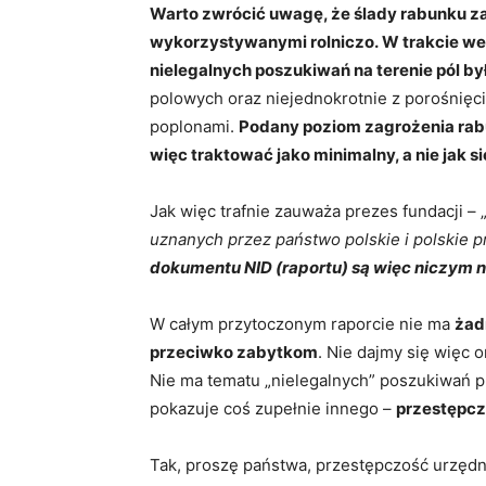
Warto zwrócić uwagę, że ślady rabunku za
wykorzystywanymi rolniczo. W trakcie wer
nielegalnych poszukiwań na terenie pól był
polowych oraz niejednokrotnie z porośnięc
poplonami.
Podany poziom zagrożenia rab
więc traktować jako minimalny, a nie jak 
Jak więc trafnie zauważa prezes fundacji – 
uznanych przez państwo polskie i polskie 
dokumentu NID (raportu) są więc niczym 
W całym przytoczonym raporcie nie ma
żad
przeciwko zabytkom
. Nie dajmy się więc o
Nie ma tematu „nielegalnych” poszukiwań 
pokazuje coś zupełnie innego –
przestępcz
Tak, proszę państwa, przestępczość urzędni