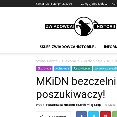
czwartek, 6 sierpnia, 2026
Zaloguj się / Dołącz
Kon
Zwiadowca
Historii
SKLEP ZWIADOWCAHISTORII.PL
INFOR
Strona główna
Eksploracja
Archeologia
MKiDN 
Eksploracja
Archeologia
Poszukiwacze
Wykrywacz metali
MKiDN bezczelni
poszukiwaczy!
Przez
Zwiadowca Historii (Bartłomiej Stój)
-
5 paździ
Udostępnij