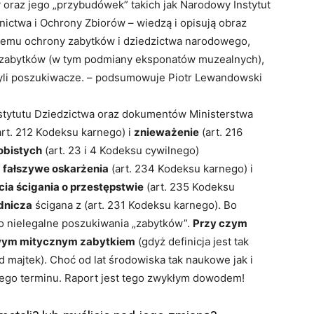
y oraz jego „przybudówek” takich jak Narodowy Instytut
ictwa i Ochrony Zbiorów – wiedzą i opisują obraz
stemu ochrony zabytków i dziedzictwa narodowego,
e zabytków (w tym podmiany eksponatów muzealnych),
 czyli poszukiwacze. – podsumowuje Piotr Lewandowski
stytutu Dziedzictwa oraz dokumentów Ministerstwa
rt. 212 Kodeksu karnego) i
znieważenie
(art. 216
obistych
(art. 23 i 4 Kodeksu cywilnego)
–
fałszywe oskarżenia
(art. 234 Kodeksu karnego) i
ia ścigania o przestępstwie
(art. 235 Kodeksu
dnicza
ścigana z (art. 231 Kodeksu karnego). Bo
o nielegalne poszukiwania „zabytków”.
Przy czym
owym mitycznym zabytkiem
(gdyż definicja jest tak
 majtek). Choć od lat środowiska tak naukowe jak i
tego terminu. Raport jest tego zwykłym dowodem!