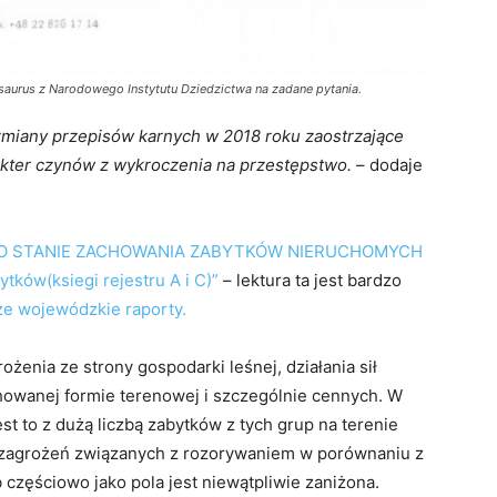
urus z Narodowego Instytutu Dziedzictwa na zadane pytania.
zmiany przepisów karnych w 2018 roku zaostrzające
akter czynów z wykroczenia na przestępstwo.
– dodaje
O STANIE ZACHOWANIA ZABYTKÓW NIERUCHOMYCH
tków(ksiegi rejestru A i C)”
– lektura ta jest bardzo
cze wojewódzkie raporty.
żenia ze strony gospodarki leśnej, działania sił
howanej formie terenowej i szczególnie cennych. W
 to z dużą liczbą zabytków z tych grup na terenie
a zagrożeń związanych z rozorywaniem w porównaniu z
 częściowo jako pola jest niewątpliwie zaniżona.