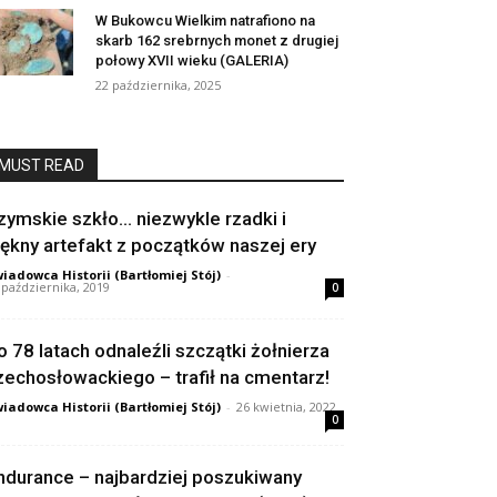
W Bukowcu Wielkim natrafiono na
skarb 162 srebrnych monet z drugiej
połowy XVII wieku (GALERIA)
22 października, 2025
MUST READ
zymskie szkło… niezwykle rzadki i
iękny artefakt z początków naszej ery
iadowca Historii (Bartłomiej Stój)
-
 października, 2019
0
o 78 latach odnaleźli szczątki żołnierza
zechosłowackiego – trafił na cmentarz!
iadowca Historii (Bartłomiej Stój)
-
26 kwietnia, 2022
0
ndurance – najbardziej poszukiwany