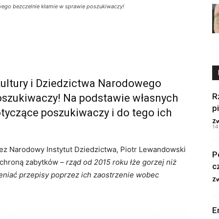
owego bezczelnie kłamie w sprawie poszukiwaczy!
Kultury i Dziedzictwa Narodowego
R
poszukiwaczy! Na podstawie własnych
p
tyczące poszukiwaczy i do tego ich
Zw
14
ez Narodowy Instytut Dziedzictwa, Piotr Lewandowski
P
 ochroną zabytków
– rząd od 2015 roku łże gorzej niż
c
ieniać przepisy poprzez ich zaostrzenie wobec
Zw
E