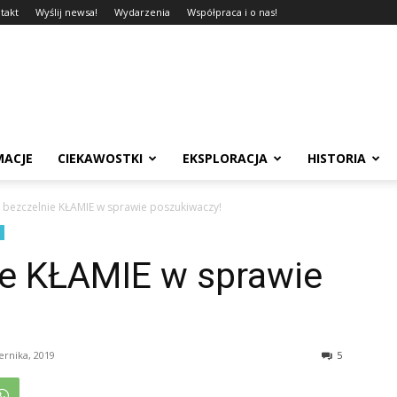
takt
Wyślij newsa!
Wydarzenia
Współpraca i o nas!
MACJE
CIEKAWOSTKI
EKSPLORACJA
HISTORIA
bezczelnie KŁAMIE w sprawie poszukiwaczy!
e KŁAMIE w sprawie
ernika, 2019
5