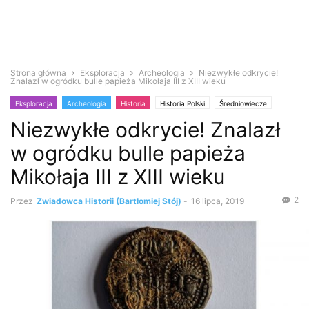
Strona główna
Eksploracja
Archeologia
Niezwykłe odkrycie!
Znalazł w ogródku bulle papieża Mikołaja III z XIII wieku
Eksploracja
Archeologia
Historia
Historia Polski
Średniowiecze
Niezwykłe odkrycie! Znalazł
w ogródku bulle papieża
Mikołaja III z XIII wieku
2
Przez
Zwiadowca Historii (Bartłomiej Stój)
-
16 lipca, 2019