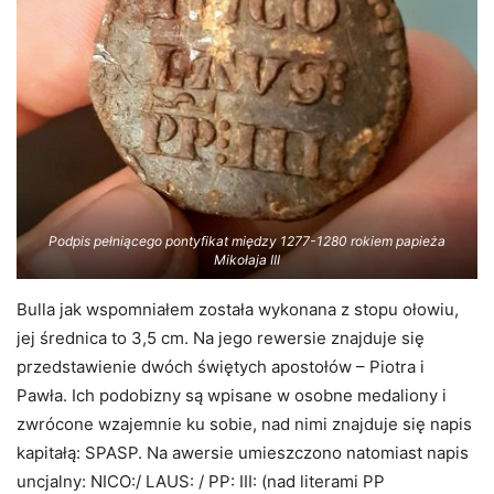
Podpis pełniącego pontyfikat między 1277-1280 rokiem papieża
Mikołaja III
Bulla jak wspomniałem została wykonana z stopu ołowiu,
jej średnica to 3,5 cm. Na jego rewersie znajduje się
przedstawienie dwóch świętych apostołów – Piotra i
Pawła. Ich podobizny są wpisane w osobne medaliony i
zwrócone wzajemnie ku sobie, nad nimi znajduje się napis
kapitałą: SPASP. Na awersie umieszczono natomiast napis
uncjalny: NICO:/ LAUS: / PP: III: (nad literami PP