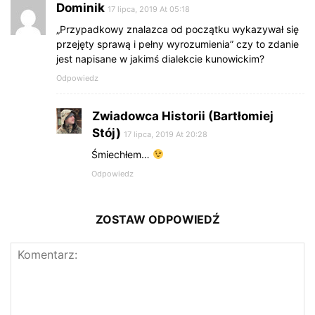
Dominik
17 lipca, 2019 At 05:18
„Przypadkowy znalazca od początku wykazywał się
przejęty sprawą i pełny wyrozumienia” czy to zdanie
jest napisane w jakimś dialekcie kunowickim?
Odpowiedz
Zwiadowca Historii (Bartłomiej
Stój)
17 lipca, 2019 At 20:28
Śmiechłem…
Odpowiedz
ZOSTAW ODPOWIEDŹ