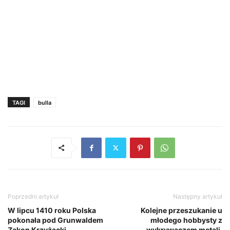
TAGI
bulla
Poprzedni artykuł
Następny artykuł
W lipcu 1410 roku Polska
Kolejne przeszukanie u
pokonała pod Grunwaldem
młodego hobbysty z
Zakon Krzyżacki
wykrywaczem metali,