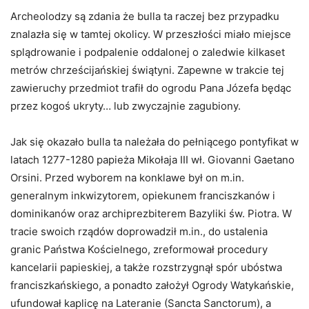
Archeolodzy są zdania że bulla ta raczej bez przypadku
znalazła się w tamtej okolicy. W przeszłości miało miejsce
splądrowanie i podpalenie oddalonej o zaledwie kilkaset
metrów chrześcijańskiej świątyni. Zapewne w trakcie tej
zawieruchy przedmiot trafił do ogrodu Pana Józefa będąc
przez kogoś ukryty… lub zwyczajnie zagubiony.
Jak się okazało bulla ta należała do pełniącego pontyfikat w
latach 1277-1280 papieża Mikołaja III wł. Giovanni Gaetano
Orsini. Przed wyborem na konklawe był on m.in.
generalnym inkwizytorem, opiekunem franciszkanów i
dominikanów oraz archiprezbiterem Bazyliki św. Piotra. W
tracie swoich rządów doprowadził m.in., do ustalenia
granic Państwa Kościelnego, zreformował procedury
kancelarii papieskiej, a także rozstrzygnął spór ubóstwa
franciszkańskiego, a ponadto założył Ogrody Watykańskie,
ufundował kaplicę na Lateranie (Sancta Sanctorum), a