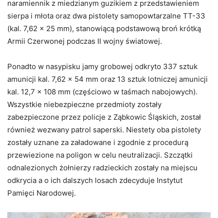
naramiennik z miedzianym guzikiem z przedstawieniem
sierpa i młota oraz dwa pistolety samopowtarzalne TT-33
(kal. 7,62 x 25 mm), stanowiącą podstawową broń krótką
Armii Czerwonej podczas II wojny światowej.
Ponadto w nasypisku jamy grobowej odkryto 337 sztuk
amunicji kal. 7,62 x 54 mm oraz 13 sztuk lotniczej amunicji
kal. 12,7 x 108 mm (częściowo w taśmach nabojowych).
Wszystkie niebezpieczne przedmioty zostały
zabezpieczone przez policje z Ząbkowic Śląskich, został
również wezwany patrol saperski. Niestety oba pistolety
zostały uznane za załadowane i zgodnie z procedurą
przewiezione na poligon w celu neutralizacji. Szczątki
odnalezionych żołnierzy radzieckich zostały na miejscu
odkrycia a o ich dalszych losach zdecyduje Instytut
Pamięci Narodowej.