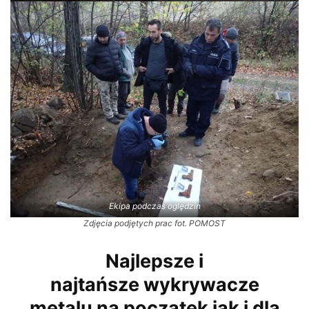
Ekipa podczas oględzin
Zdjęcia podjętych prac fot. POMOST
Najlepsze i
najtańsze wykrywacze
metalu na początek jak i dla