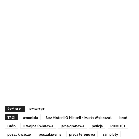
ŹRÓDŁO
POMOST
TAGI
amunicja
Bez Histerii O Historii - Marta Wajszczak
broń
Grób
II Wojna Światowa
jama grobowa
policja
POMOST
poszukiwacze
poszukiwania
praca terenowa
samoloty