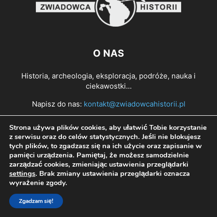
O NAS
Historia, archeologia, eksploracja, podróże, nauka i
ciekawostki...
Napisz do nas:
kontakt@zwiadowcahistorii.pl
Strona używa plików cookies, aby ułatwić Tobie korzystanie
PODĄŻAJ ZA NAMI
z serwisu oraz do celów statystycznych. Jeśli nie blokujesz
tych plików, to zgadzasz się na ich użycie oraz zapisanie w
pamięci urządzenia. Pamiętaj, że możesz samodzielnie
zarządzać cookies, zmieniając ustawienia przeglądarki
settings
. Brak zmiany ustawienia przeglądarki oznacza
wyrażenie zgody.
Zgadzam się!
© All right reserved Zwiadowca Historii 2022