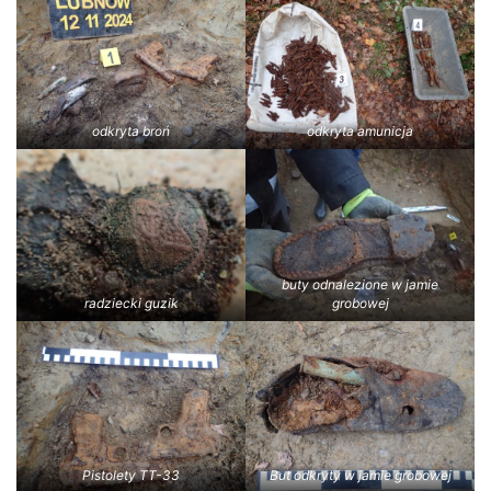
odkryta broń
odkryta amunicja
buty odnalezione w jamie
radziecki guzik
grobowej
Pistolety TT-33
But odkryty w jamie grobowej