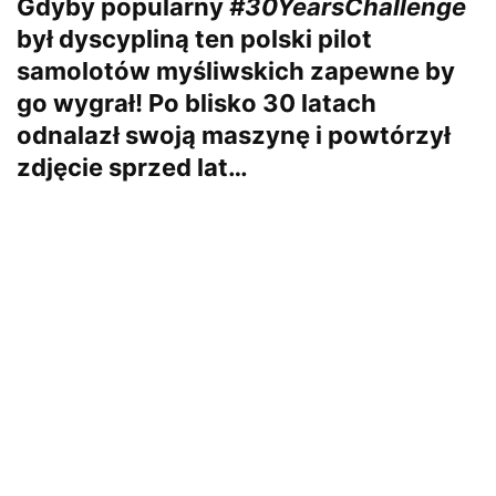
Gdyby popularny
#30YearsChallenge
był dyscypliną ten polski pilot
samolotów myśliwskich zapewne by
go wygrał! Po blisko 30 latach
odnalazł swoją maszynę i powtórzył
zdjęcie sprzed lat…