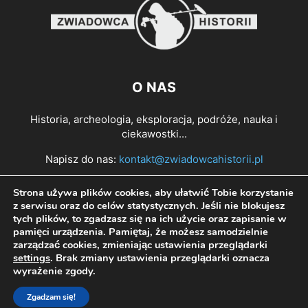
O NAS
Historia, archeologia, eksploracja, podróże, nauka i
ciekawostki...
Napisz do nas:
kontakt@zwiadowcahistorii.pl
Strona używa plików cookies, aby ułatwić Tobie korzystanie
PODĄŻAJ ZA NAMI
z serwisu oraz do celów statystycznych. Jeśli nie blokujesz
tych plików, to zgadzasz się na ich użycie oraz zapisanie w
pamięci urządzenia. Pamiętaj, że możesz samodzielnie
zarządzać cookies, zmieniając ustawienia przeglądarki
settings
. Brak zmiany ustawienia przeglądarki oznacza
wyrażenie zgody.
Zgadzam się!
© All right reserved Zwiadowca Historii 2022