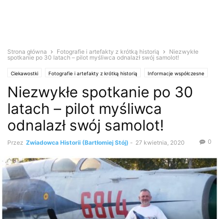
Strona główna
Fotografie i artefakty z krótką historią
Niezwykłe
spotkanie po 30 latach – pilot myśliwca odnalazł swój samolot!
Ciekawostki
Fotografie i artefakty z krótką historią
Informacje współczesne
Niezwykłe spotkanie po 30
latach – pilot myśliwca
odnalazł swój samolot!
0
Przez
Zwiadowca Historii (Bartłomiej Stój)
-
27 kwietnia, 2020