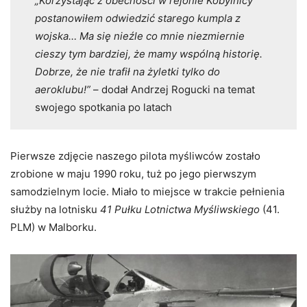
„Korzystając z obecności w rejonie Kobylnicy
postanowiłem odwiedzić starego kumpla z
wojska… Ma się nieźle co mnie niezmiernie
cieszy tym bardziej, że mamy wspólną historię.
Dobrze, że nie trafił na żyletki tylko do
aeroklubu!”
– dodał Andrzej Rogucki na temat
swojego spotkania po latach
Pierwsze zdjęcie naszego pilota myśliwców zostało
zrobione w maju 1990 roku, tuż po jego pierwszym
samodzielnym locie. Miało to miejsce w trakcie pełnienia
służby na lotnisku
41 Pułku Lotnictwa Myśliwskiego
(41.
PLM) w Malborku.