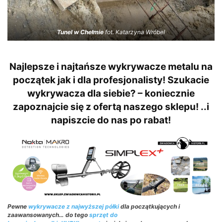
Tunel w Chełmie
fot. Katarzyna Wróbel
Najlepsze i najtańsze wykrywacze metalu na
początek jak i dla profesjonalisty! Szukacie
wykrywacza dla siebie? – koniecznie
zapoznajcie się z ofertą naszego sklepu! ..i
napiszcie do nas po rabat!
Pewne
wykrywacze z najwyższej półki
dla początkujących i
zaawansowanych… do tego
sprzęt do