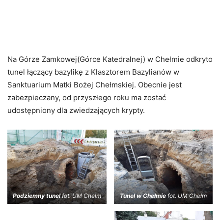
Na Górze Zamkowej(Górce Katedralnej) w Chełmie odkryto
tunel łączący bazylikę z Klasztorem Bazylianów w
Sanktuarium Matki Bożej Chełmskiej. Obecnie jest
zabezpieczany, od przyszłego roku ma zostać
udostępniony dla zwiedzających krypty.
Podziemny tunel
fot. UM Chełm
Tunel w Chełmie
fot. UM Chełm