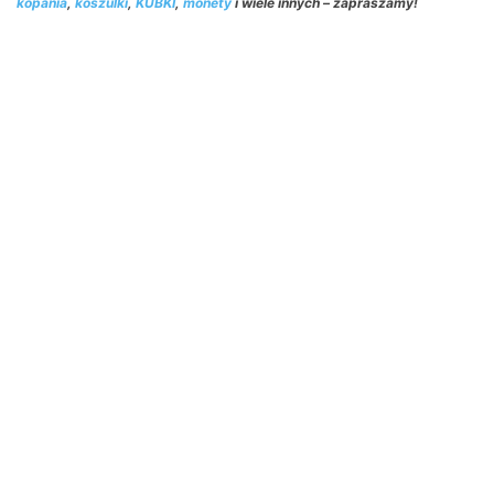
kopania
,
koszulki
,
KUBKI
,
monety
i wiele innych – zapraszamy!