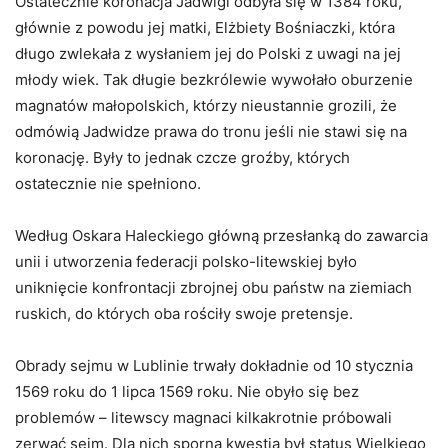
Ostatecznie koronacja Jadwigi odbyła się w 1384 roku,
głównie z powodu jej matki, Elżbiety Bośniaczki, która
długo zwlekała z wysłaniem jej do Polski z uwagi na jej
młody wiek. Tak długie bezkrólewie wywołało oburzenie
magnatów małopolskich, którzy nieustannie grozili, że
odmówią Jadwidze prawa do tronu jeśli nie stawi się na
koronację. Były to jednak czcze groźby, których
ostatecznie nie spełniono.
Według Oskara Haleckiego główną przesłanką do zawarcia
unii i utworzenia federacji polsko-litewskiej było
uniknięcie konfrontacji zbrojnej obu państw na ziemiach
ruskich, do których oba rościły swoje pretensje.
Obrady sejmu w Lublinie trwały dokładnie od 10 stycznia
1569 roku do 1 lipca 1569 roku. Nie obyło się bez
problemów – litewscy magnaci kilkakrotnie próbowali
zerwać sejm. Dla nich sporną kwestią był status Wielkiego