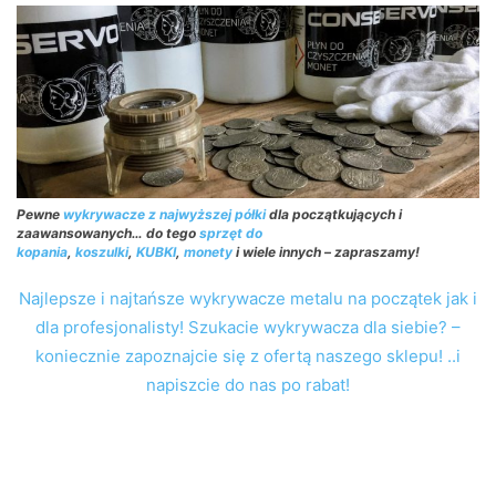
Pewne
wykrywacze z najwyższej półki
dla początkujących i
zaawansowanych… do tego
sprzęt do
kopania
,
koszulki
,
KUBKI
,
monety
i wiele innych – zapraszamy!
Najlepsze i najtańsze wykrywacze metalu na początek jak i
dla profesjonalisty! Szukacie wykrywacza dla siebie? –
koniecznie zapoznajcie się z ofertą naszego sklepu! ..i
napiszcie do nas po rabat!