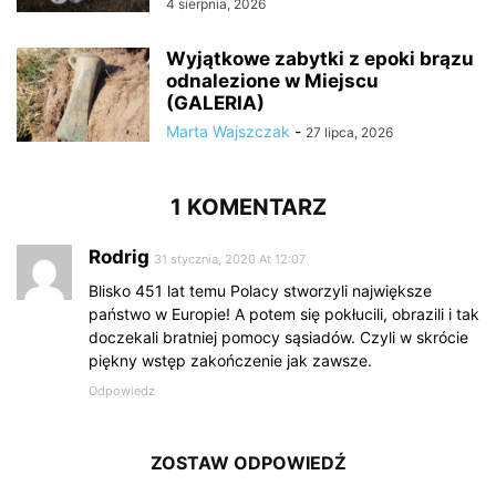
4 sierpnia, 2026
Wyjątkowe zabytki z epoki brązu
odnalezione w Miejscu
(GALERIA)
Marta Wajszczak
-
27 lipca, 2026
1 KOMENTARZ
Rodrig
31 stycznia, 2020 At 12:07
Blisko 451 lat temu Polacy stworzyli największe
państwo w Europie! A potem się pokłucili, obrazili i tak
doczekali bratniej pomocy sąsiadów. Czyli w skrócie
piękny wstęp zakończenie jak zawsze.
Odpowiedz
ZOSTAW ODPOWIEDŹ