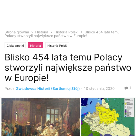
Strona główna
Historia
Historia Polski
Blisko 454 lata temu
Polacy stworzyli największe państwo w Europie!
Ciekawostki
Historia
Historia Polski
Blisko 454 lata temu Polacy
stworzyli największe państwo
w Europie!
1
Przez
Zwiadowca Historii (Bartłomiej Stój)
-
10 stycznia, 2020