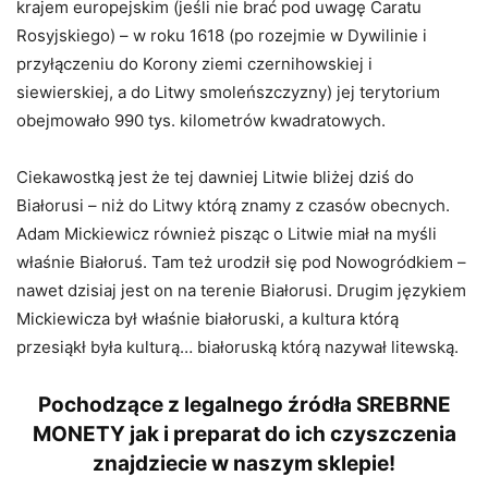
krajem europejskim (jeśli nie brać pod uwagę Caratu
Rosyjskiego) – w roku 1618 (po rozejmie w Dywilinie i
przyłączeniu do Korony ziemi czernihowskiej i
siewierskiej, a do Litwy smoleńszczyzny) jej terytorium
obejmowało 990 tys. kilometrów kwadratowych.
Ciekawostką jest że tej dawniej Litwie bliżej dziś do
Białorusi – niż do Litwy którą znamy z czasów obecnych.
Adam Mickiewicz również pisząc o Litwie miał na myśli
właśnie Białoruś. Tam też urodził się pod Nowogródkiem –
nawet dzisiaj jest on na terenie Białorusi. Drugim językiem
Mickiewicza był właśnie białoruski, a kultura którą
przesiąkł była kulturą… białoruską którą nazywał litewską.
Pochodzące z legalnego źródła SREBRNE
MONETY jak i preparat do ich czyszczenia
znajdziecie w naszym sklepie!