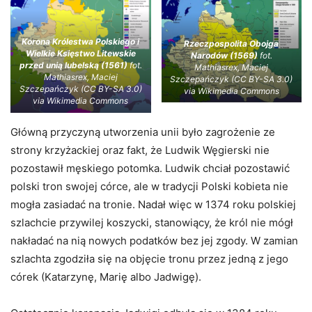
Korona Królestwa Polskiego i
Rzeczpospolita Obojga
Wielkie Księstwo Litewskie
Narodów (1569)
fot.
przed unią lubelską (1561)
fot.
Mathiasrex, Maciej
Mathiasrex, Maciej
Szczepańczyk (CC BY-SA 3.0)
Szczepańczyk (CC BY-SA 3.0)
via Wikimedia Commons
via Wikimedia Commons
Główną przyczyną utworzenia unii było zagrożenie ze
strony krzyżackiej oraz fakt, że Ludwik Węgierski nie
pozostawił męskiego potomka. Ludwik chciał pozostawić
polski tron swojej córce, ale w tradycji Polski kobieta nie
mogła zasiadać na tronie. Nadał więc w 1374 roku polskiej
szlachcie przywilej koszycki, stanowiący, że król nie mógł
nakładać na nią nowych podatków bez jej zgody. W zamian
szlachta zgodziła się na objęcie tronu przez jedną z jego
córek (Katarzynę, Marię albo Jadwigę).