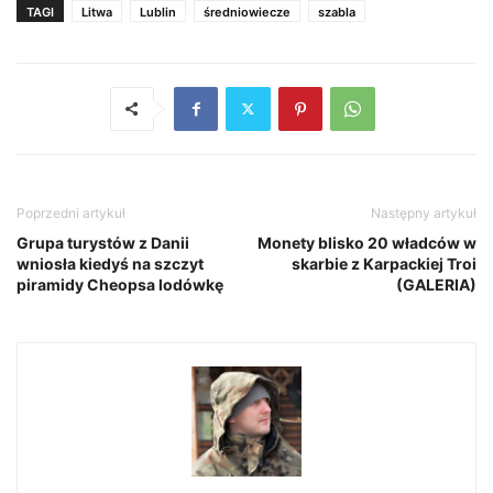
TAGI
Litwa
Lublin
średniowiecze
szabla
Poprzedni artykuł
Następny artykuł
Grupa turystów z Danii
Monety blisko 20 władców w
wniosła kiedyś na szczyt
skarbie z Karpackiej Troi
piramidy Cheopsa lodówkę
(GALERIA)