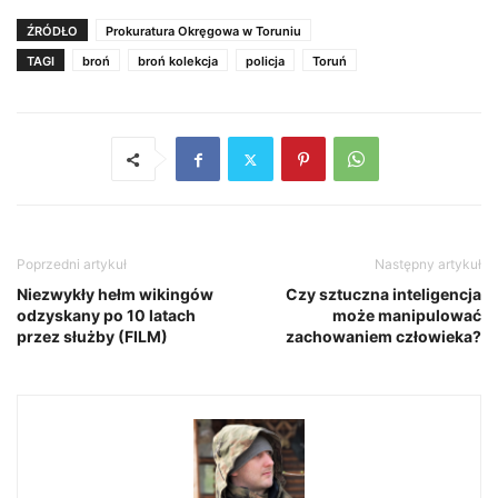
ŹRÓDŁO
Prokuratura Okręgowa w Toruniu
TAGI
broń
broń kolekcja
policja
Toruń
Poprzedni artykuł
Następny artykuł
Niezwykły hełm wikingów
Czy sztuczna inteligencja
odzyskany po 10 latach
może manipulować
przez służby (FILM)
zachowaniem człowieka?