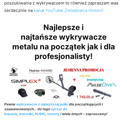
poszukiwania z wykrywaczem to również zapraszam was
serdecznie na
kanał YouTube ‚Zwiadowca Historii’.
Najlepsze i
najtańsze wykrywacze
metalu na początek jak i dla
profesjonalisty!
Pewne
wykrywacze z najwyższej półki
dla początkujących i
zaawansowanych… do tego
sprzęt do
kopania
,
koszulki
,
KUBKI
,
monety
i wiele innych – zapraszamy!