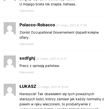
U mojego brata nie znajda..hahaaa..
Odpowiedz
Polacco-Robacco
22 lutego, 2021 At 17:48
Zionist Occupational Governement dopadł kolejne
ofiary.
Odpowiedz
sxdfghj
22 lutego, 2021 At 21:21
Precz z opresją państwa.
Odpowiedz
ŁUKASZ
23 lutego, 2021 At 10:04
Nareszcie! Tak obawiałem się tych poważnych
starszych ludzi, którzy zamiast jak każdy normalny z
piwem w ręku wieczorem, to produktywnie z