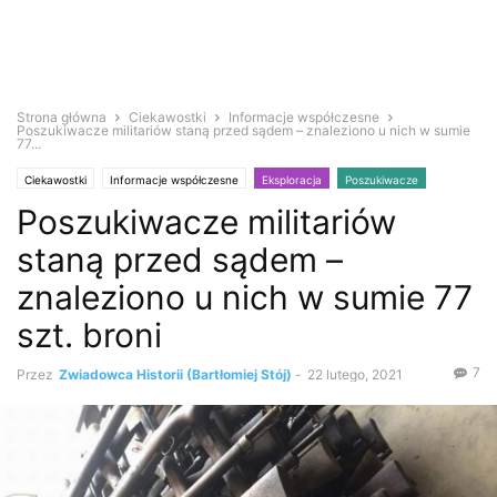
Strona główna
Ciekawostki
Informacje współczesne
Poszukiwacze militariów staną przed sądem – znaleziono u nich w sumie
77...
Ciekawostki
Informacje współczesne
Eksploracja
Poszukiwacze
Poszukiwacze militariów
Wykrywacz metali
Zabytki i antyki
staną przed sądem –
znaleziono u nich w sumie 77
szt. broni
7
Przez
Zwiadowca Historii (Bartłomiej Stój)
-
22 lutego, 2021