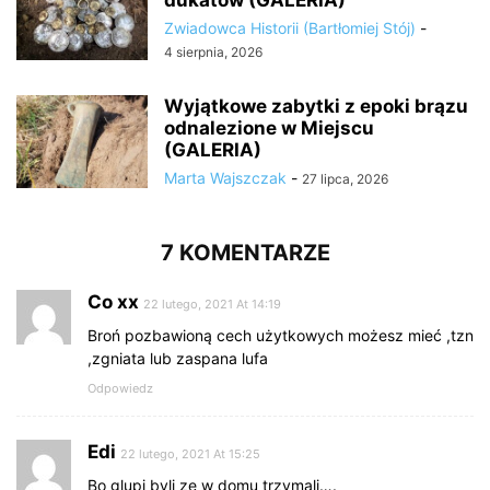
dukatów (GALERIA)
Zwiadowca Historii (Bartłomiej Stój)
-
4 sierpnia, 2026
Wyjątkowe zabytki z epoki brązu
odnalezione w Miejscu
(GALERIA)
Marta Wajszczak
-
27 lipca, 2026
7 KOMENTARZE
Co xx
22 lutego, 2021 At 14:19
Broń pozbawioną cech użytkowych możesz mieć ,tzn
,zgniata lub zaspana lufa
Odpowiedz
Edi
22 lutego, 2021 At 15:25
Bo glupi byli ze w domu trzymali….