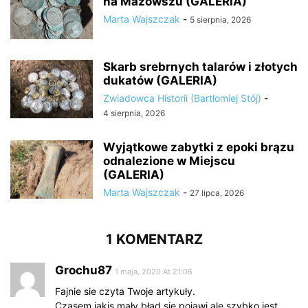
na Mazowszu (GALERIA)
Marta Wajszczak
-
5 sierpnia, 2026
Skarb srebrnych talarów i złotych
dukatów (GALERIA)
Zwiadowca Historii (Bartłomiej Stój)
-
4 sierpnia, 2026
Wyjątkowe zabytki z epoki brązu
odnalezione w Miejscu
(GALERIA)
Marta Wajszczak
-
27 lipca, 2026
1 KOMENTARZ
Grochu87
1 maja, 2020 At 21:06
Fajnie sie czyta Twoje artykuły.
Czasem jakis mały błąd się pojawi ale szybko jest