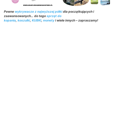
Pewne
wykrywacze z najwyższej półki
dla początkujących i
zaawansowanych… do tego
sprzęt do
kopania
,
koszulki
,
KUBKI
,
monety
i wiele innych – zapraszamy!