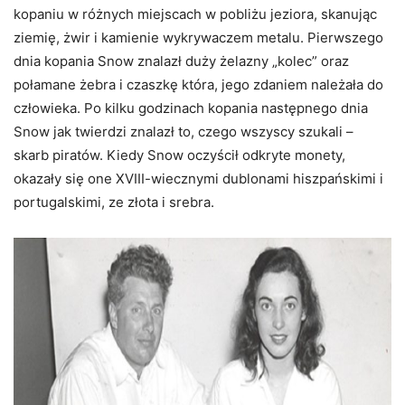
kopaniu w różnych miejscach w pobliżu jeziora, skanując
ziemię, żwir i kamienie wykrywaczem metalu. Pierwszego
dnia kopania Snow znalazł duży żelazny „kolec” oraz
połamane żebra i czaszkę która, jego zdaniem należała do
człowieka. Po kilku godzinach kopania następnego dnia
Snow jak twierdzi znalazł to, czego wszyscy szukali –
skarb piratów. Kiedy Snow oczyścił odkryte monety,
okazały się one XVIII-wiecznymi dublonami hiszpańskimi i
portugalskimi, ze złota i srebra.