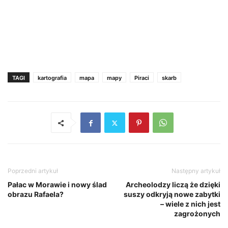
TAGI
kartografia
mapa
mapy
Piraci
skarb
Poprzedni artykuł
Następny artykuł
Pałac w Morawie i nowy ślad
Archeolodzy liczą że dzięki
obrazu Rafaela?
suszy odkryją nowe zabytki
– wiele z nich jest
zagrożonych