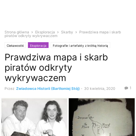
Strona główna
Eksploracja
Skarby
Prawdziwa mapa i skarb
piratów odkryty wykrywaczem
Ciekawostki
Eksploracja
Fotografie i artefakty z krótką historią
Prawdziwa mapa i skarb
Poszukiwacze
Skarby
Wykrywacz metali
Zabytki i antyki
piratów odkryty
wykrywaczem
1
Przez
Zwiadowca Historii (Bartłomiej Stój)
-
30 kwietnia, 2020