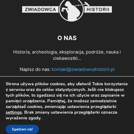
O NAS
Historia, archeologia, eksploracja, podróże, nauka i
ciekawostki...
Napisz do nas:
kontakt@zwiadowcahistorii.pl
Strona używa plików cookies, aby ułatwić Tobie korzystanie
PODĄŻAJ ZA NAMI
z serwisu oraz do celów statystycznych. Jeśli nie blokujesz
tych plików, to zgadzasz się na ich użycie oraz zapisanie w
pamięci urządzenia. Pamiętaj, że możesz samodzielnie
zarządzać cookies, zmieniając ustawienia przeglądarki
settings
. Brak zmiany ustawienia przeglądarki oznacza
wyrażenie zgody.
Zgadzam się!
© All right reserved Zwiadowca Historii 2022