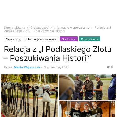
Strona główna
Ciekawostki
Informacje współczesne
Relacja z „I
Podlaskiego Zlotu – Poszukiwania Historii”
Ciekawostki
Informacje współczesne
Eksploracja
Poszukiwacze
Relacja z „I Podlaskiego Zlotu
Wykrywacz metali
– Poszukiwania Historii”
0
Przez
Marta Wajszczak
-
3 września, 2025