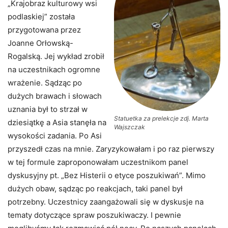
„Krajobraz kulturowy wsi
podlaskiej” została
przygotowana przez
Joanne Orłowską-
Rogalską. Jej wykład zrobił
na uczestnikach ogromne
wrażenie. Sądząc po
dużych brawach i słowach
uznania był to strzał w
Statuetka za prelekcje zdj. Marta
dziesiątkę a Asia stanęła na
Wajszczak
wysokości zadania. Po Asi
przyszedł czas na mnie. Zaryzykowałam i po raz pierwszy
w tej formule zaproponowałam uczestnikom panel
dyskusyjny pt. „Bez Histerii o etyce poszukiwań”. Mimo
dużych obaw, sądząc po reakcjach, taki panel był
potrzebny. Uczestnicy zaangażowali się w dyskusje na
tematy dotyczące spraw poszukiwaczy. I pewnie