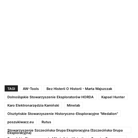
TAGI
AW-Tools
Bez Histerii O Historii - Marta Wajszczak
Dolnośląskie Stowarzyszenie Eksploratorów HORDA
Kapsel Hunter
Karo Elektronarzędzia Kamiński
Minelab
Olsztyńskie Stowarzyszenie Historyczno-Eksploracyjne ''Medalion"
poszukiwacz.eu
Rutus
Stowarzyszenie Szczecińska Grupa Eksploracyjna (Szczecińska Grupa
Eksploracyjna)