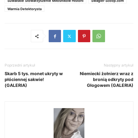
Suwalskie Stowarzyszenie Miłośników Historii
Swagier Scoop.com
Warmia Detektorysta
Poprzedni artykuł
Następny artykuł
Skarb 5 tys. monet ukryty w
Niemiecki żołnierz wraz z
płóciennej sakwie!
bronią odkryty pod
(GALERIA)
Głogowem (GALERIA)