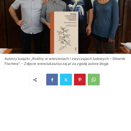
Autorzy książki „Rośliny w wierzeniach i zwyczajach ludowych – Słownik
Fischera”. - Zdjęcie www.lukaszluczaj.pl za zgodą autora bloga