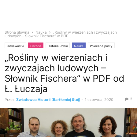
Strona główna
Nauka
„Rośliny w wierzeniach i zwyczajach
ludowych – Słownik Fischera” w PDF...
Ciekawostki
Historia
Historia Polski
Nauka
Polecane posty
„Rośliny w wierzeniach i
Średniowiecze
zwyczajach ludowych –
Słownik Fischera” w PDF od
Ł. Łuczaja
3
Przez
Zwiadowca Historii (Bartłomiej Stój)
-
1 czerwca, 2020