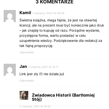
3 KOMENTARZE
Kamil
1 czerwca, 2020 At 08:56
Świetna książka, mega fajnie, że jest na otwartej
licencji, ale na prezent musi być koniecznie jako druk
– jak znajdę to kupuję od razu. Porządne wydanie,
przystępna forma, warto posiadać w celu
uzupełnienia wiedzy. Podziękowanie dla redakcji za
tak fajną propozycję.
Odpowiedz
Jan
2 sierpnia, 2021 At 12:11
Link jest zły (!) nie działa już
Odpowiedz
Zwiadowca Historii (Bartłomiej
Stój)
2 sierpnia, 2021 At 16:32