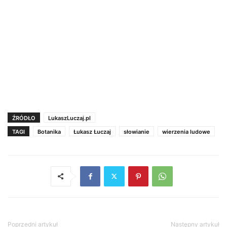
ŹRÓDŁO
LukaszLuczaj.pl
TAGI
Botanika
Łukasz Łuczaj
słowianie
wierzenia ludowe
Poprzedni artykuł
Następny artykuł