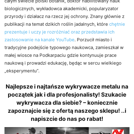
całym świecie polski botanik, doktor habilitowany nauk
biologicznych, wykładowca akademicki, popularyzator
przyrody i działacz na rzecz jej ochrony. Znany głównie z
publikacji na temat dzikich roślin jadalnych, które
chętnie
prezentuje i uczy je rozróżniać oraz przedstawia ich
zastosowanie na kanale YouTube
. Porzucił miasto i
tradycyjne podejście typowego naukowca, zamieszkał w
małej wiosce na Podkarpaciu gdzie kontynuuje prace
naukową i prowadzi edukację, będąc w sercu wielkiego
„eksperymentu”.
Najlepsze i najtańsze wykrywacze metalu na
początek jak i dla profesjonalisty! Szukacie
wykrywacza dla siebie? – koniecznie
zapoznajcie się z ofertą naszego sklepu! ..i
napiszcie do nas po rabat!