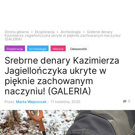
Strona główna
Eksploracja
Archeologia
Srebrne denary
Kazimierza Jagiellończyka ukryte w pięknie zachowanym naczyniu!
(GALERIA)
Eksploracja
Archeologia
Historia
Ciekawostki
Srebrne denary Kazimierza
Informacje współczesne
Poszukiwacze
Skarby
Wykrywacz metali
Jagiellończyka ukryte w
pięknie zachowanym
naczyniu! (GALERIA)
0
Przez
Marta Wajszczak
-
11 kwietnia, 2025