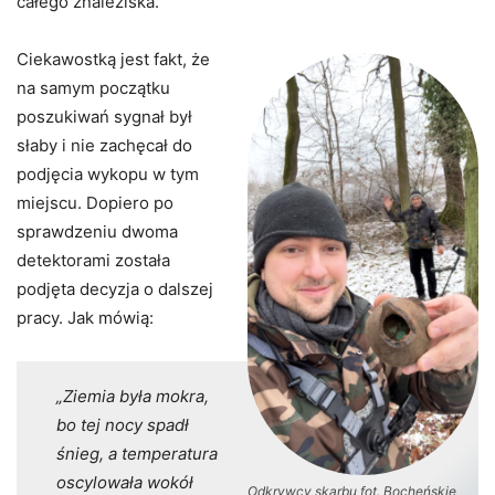
całego znaleziska.
Ciekawostką jest fakt, że
na samym początku
poszukiwań sygnał był
słaby i nie zachęcał do
podjęcia wykopu w tym
miejscu. Dopiero po
sprawdzeniu dwoma
detektorami została
podjęta decyzja o dalszej
pracy. Jak mówią:
„Ziemia była mokra,
bo tej nocy spadł
śnieg, a temperatura
oscylowała wokół
Odkrywcy skarbu fot. Bocheńskie