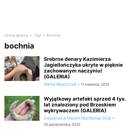
Strona główna
Tagi
Bochnia
bochnia
Srebrne denary Kazimierza
Jagiellończyka ukryte w pięknie
zachowanym naczyniu!
(GALERIA)
Marta Wajszczak
-
11 kwietnia, 2025
Wyjątkowy artefakt sprzed 4 tys.
lat znaleziony pod Brzeskiem
wykrywaczem (GALERIA)
Zwiadowca Historii (Bartłomiej Stój)
-
25 października, 2022