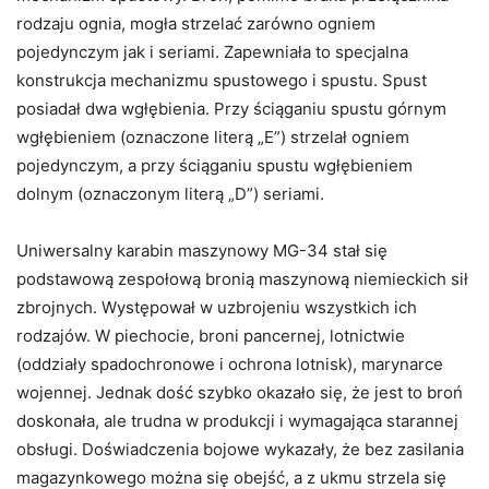
rodzaju ognia, mogła strzelać zarówno ogniem
pojedynczym jak i seriami. Zapewniała to specjalna
konstrukcja mechanizmu spustowego i spustu. Spust
posiadał dwa wgłębienia. Przy ściąganiu spustu górnym
wgłębieniem (oznaczone literą „E”) strzelał ogniem
pojedynczym, a przy ściąganiu spustu wgłębieniem
dolnym (oznaczonym literą „D”) seriami.
Uniwersalny karabin maszynowy MG-34 stał się
podstawową zespołową bronią maszynową niemieckich sił
zbrojnych. Występował w uzbrojeniu wszystkich ich
rodzajów. W piechocie, broni pancernej, lotnictwie
(oddziały spadochronowe i ochrona lotnisk), marynarce
wojennej. Jednak dość szybko okazało się, że jest to broń
doskonała, ale trudna w produkcji i wymagająca starannej
obsługi. Doświadczenia bojowe wykazały, że bez zasilania
magazynkowego można się obejść, a z ukmu strzela się