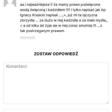
aa.i najważniejsze !! że mamy prawo poświęcone
wodą święconą i kadzidłem !!!! i tylko napisać jak bp
Ignacy Krasicki napisał ….,>, już mi ta ojczyzna
zbrzydła … za dużo w niej kadzidła a za mało mydła,,
< a od kilku lat żyje sie w niej coraz smutniej !!! …z
tak postrzeganym prawem
Odpowiedz
ZOSTAW ODPOWIEDŹ