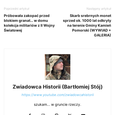
Poprzedni artykuł
Następny artykuł
Próbowała zakopać przed
Skarb srebrnych monet
blokiem granat… w domu
sprzed ok. 1000 lat odkryty
kolekcja militariów z II Wojny
na terenie Gminy Kamień
Światowej
Pomorski (WYWIAD +
GALERIA)
Zwiadowca Historii (Bartłomiej Stój)
https://www.youtube.com/zwiadowcahistorii
szukam... w gruncie rzeczy.