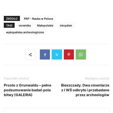
ŹRÓDŁO
PAP - Nauka w Polsce
TAGI
ceramika
Małopolskie
obsydian
wykopaliska archeologiczne
Poprzedni artykuł
Następny artykuł
Prosto z Grunwaldu – pełne
Bieszczady. Dwa cmentarze
podsumowanie badań pola
z I WŚ odkryte i przebadane
bitwy (GALERIA)
przez archeologów