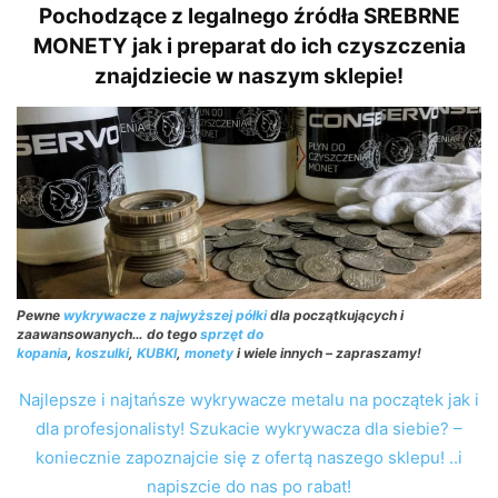
Pochodzące z legalnego źródła SREBRNE
MONETY jak i preparat do ich czyszczenia
znajdziecie w naszym sklepie!
Pewne
wykrywacze z najwyższej półki
dla początkujących i
zaawansowanych… do tego
sprzęt do
kopania
,
koszulki
,
KUBKI
,
monety
i wiele innych – zapraszamy!
Najlepsze i najtańsze wykrywacze metalu na początek jak i
dla profesjonalisty! Szukacie wykrywacza dla siebie? –
koniecznie zapoznajcie się z ofertą naszego sklepu! ..i
napiszcie do nas po rabat!