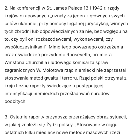
2. Na konferencji w St. James Palace 13 I 1942 r. rządy
krajów okupowanych „uznały za jeden z głównych swych
celów ukaranie, przy pomocy legalnej jurysdykcji, winnych
tych zbrodni lub odpowiedzialnych za nie, bez względu na
to, czy byli oni rozkazodawcami, wykonawcami, czy
współuczestnikami”. Mimo tego poważnego ostrzeżenia
oraz oświadczeń prezydenta Roosevelta, premiera
Winstona Churchilla i ludowego komisarza spraw
zagranicznych W. Mołotowa rząd niemiecki nie zaprzestał
stosowania metod gwałtu i terroru. Rząd polski otrzymał z
kraju liczne raporty świadczące o postępującej
intensyfikacji niemieckich prześladowań narodów
podbitych.
3. Ostatnie raporty przynoszą przerażający obraz sytuacji,
w jakiej znaleźli się Żydzi polscy. „Stosowane w ciągu
ostatnich kilku miesięcy nowe metody masowych rzezi