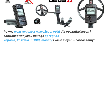
Pewne
wykrywacze z najwyższej półki
dla początkujących i
zaawansowanych… do tego
sprzęt do
kopania
,
koszulki
,
KUBKI
,
monety
i wiele innych – zapraszamy!