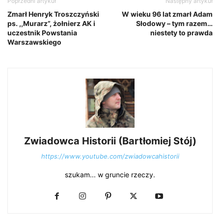
Poprzedni artykuł
Następny artykuł
Zmarł Henryk Troszczyński
W wieku 96 lat zmarł Adam
ps. ,,Murarz”, żołnierz AK i
Słodowy – tym razem…
uczestnik Powstania
niestety to prawda
Warszawskiego
Zwiadowca Historii (Bartłomiej Stój)
https://www.youtube.com/zwiadowcahistorii
szukam... w gruncie rzeczy.