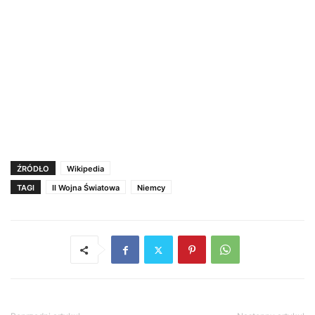
ŹRÓDŁO
Wikipedia
TAGI
II Wojna Światowa
Niemcy