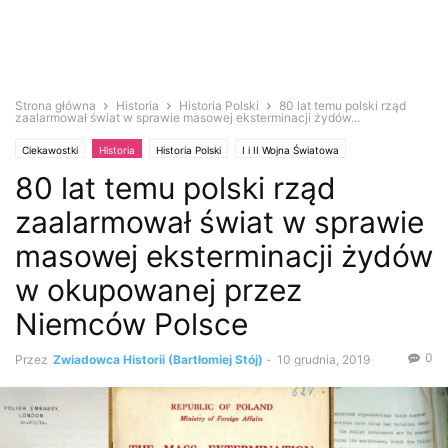
Strona główna
Historia
Historia Polski
80 lat temu polski rząd
zaalarmował świat w sprawie masowej eksterminacji żydów...
Ciekawostki
Historia
Historia Polski
I i II Wojna Światowa
80 lat temu polski rząd
zaalarmował świat w sprawie
masowej eksterminacji żydów
w okupowanej przez
Niemców Polsce
0
Przez
Zwiadowca Historii (Bartłomiej Stój)
-
10 grudnia, 2019