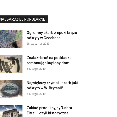
NAJBARDZIEJ POPULARNE
Ogromny skarb z epoki brązu
odkryty w Czechach!
28 stycznia, 2019
Znalazł broń na poddaszu
remontując kupiony dom
5 lutego, 2019
Największy rzymski skarb jaki
odkryto w W. Brytanii!
5 lutego, 2019
Zakład produkcyjny 'Unitra-
Eltra’ – czyli historyczne