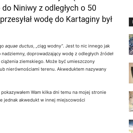
ę do
Niniwy
z odległych o 50
 przesyłał wodę do Kartaginy był
ego
aquae ductus
, „ciąg wodny”. Jest to nic innego jak
b nadziemny, doprowadzający wodę z odległych źródeł
ły ciążenia ziemskiego. Może być umieszczony
lub nierównościami terenu. Akweduktem nazywany
y pokazywałem Wam kilka dni temu na mojej stronie
je jednak akwedukt w innej miejscowości