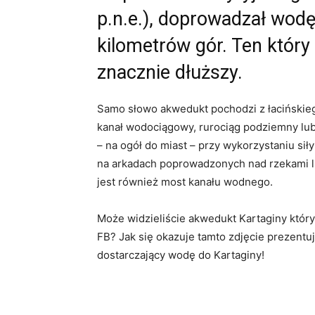
p.n.e.), doprowadzał wod
kilometrów gór. Ten który
znacznie dłuższy.
Samo słowo akwedukt pochodzi z łaciński
kanał wodociągowy, rurociąg podziemny lu
– na ogół do miast – przy wykorzystaniu si
na arkadach poprowadzonych nad rzekami 
jest również most kanału wodnego.
Może widzieliście akwedukt Kartaginy któr
FB? Jak się okazuje tamto zdjęcie prezentu
dostarczający wodę do Kartaginy!