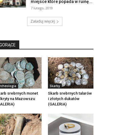
miejsce które popada w ruinę...
7 lutego, 2019
Załaduj więcej
GORĄCE
rcheologia
Skarby
arb srebrnych monet
Skarb srebrnych talarów
kryty na Mazowszu
i złotych dukatów
ALERIA)
(GALERIA)