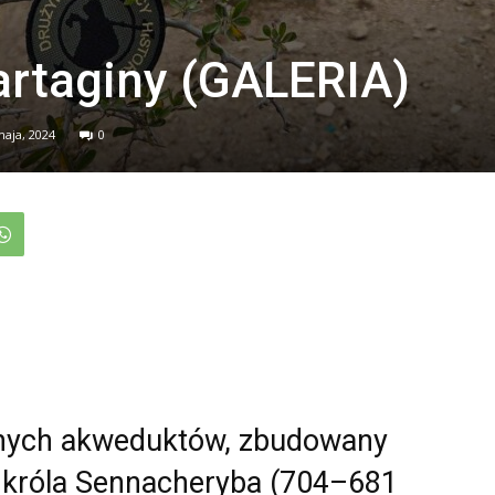
rtaginy (GALERIA)
maja, 2024
0
anych akweduktów, zbudowany
o króla Sennacheryba (704–681