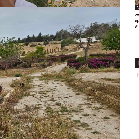
A
Wy
ep
w 
Th