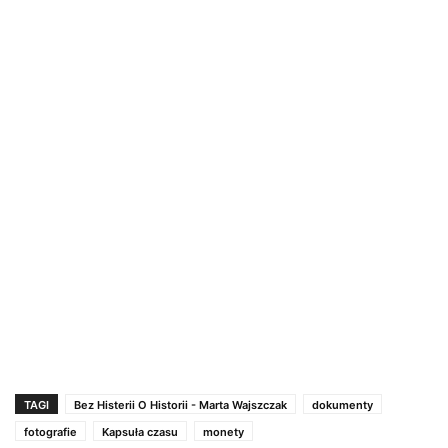
TAGI
Bez Histerii O Historii - Marta Wajszczak
dokumenty
fotografie
Kapsuła czasu
monety