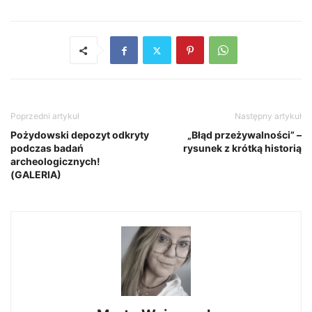
Poprzedni artykuł
Następny artykuł
Pożydowski depozyt odkryty
„Błąd przeżywalności” –
podczas badań
rysunek z krótką historią
archeologicznych!
(GALERIA)