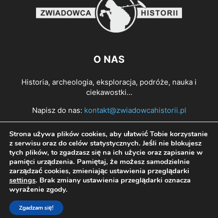
O NAS
Historia, archeologia, eksploracja, podróże, nauka i
ciekawostki...
Napisz do nas:
kontakt@zwiadowcahistorii.pl
Strona używa plików cookies, aby ułatwić Tobie korzystanie
PODĄŻAJ ZA NAMI
z serwisu oraz do celów statystycznych. Jeśli nie blokujesz
tych plików, to zgadzasz się na ich użycie oraz zapisanie w
pamięci urządzenia. Pamiętaj, że możesz samodzielnie
zarządzać cookies, zmieniając ustawienia przeglądarki
settings
. Brak zmiany ustawienia przeglądarki oznacza
wyrażenie zgody.
Zgadzam się!
© All right reserved Zwiadowca Historii 2022